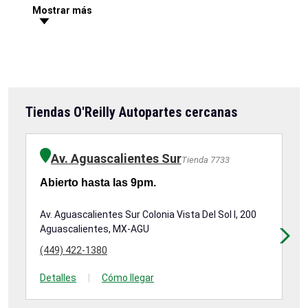
Mostrar más
Tiendas O'Reilly Autopartes cercanas
Av. Aguascalientes Sur
Tienda 7733
Abierto hasta las 9pm.
Ab
Av. Aguascalientes Sur Colonia Vista Del Sol I, 200
Av
Aguascalientes, MX-AGU
Ag
(449) 422-1380
(3
Detalles
|
Cómo llegar
De