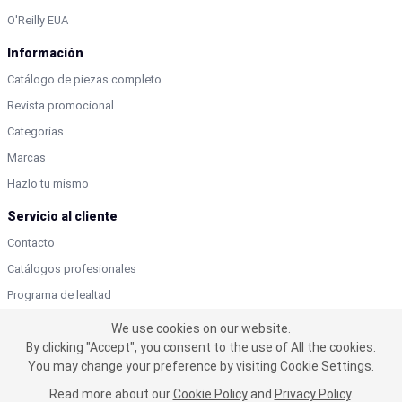
O'Reilly EUA
Información
Catálogo de piezas completo
Revista promocional
Categorías
Marcas
Hazlo tu mismo
Servicio al cliente
Contacto
Catálogos profesionales
Programa de lealtad
Préstamo de herramientas
We use cookies on our website.
We use cookies on our website. By clicking "Accept", you consent
By clicking "Accept", you consent to the use of All the cookies.
to the use of All the cookies.
You may change your preference by visiting Cookie Settings.
You may change your preference by visiting Cookie Settings.
Profesionales en Autopartes | O’Reilly Autopartes 2025 | Todos los derechos
Read more about our
Read more about our
Cookie Policy
Cookie Policy
and
and
Privacy Policy
Privacy Policy
.
.