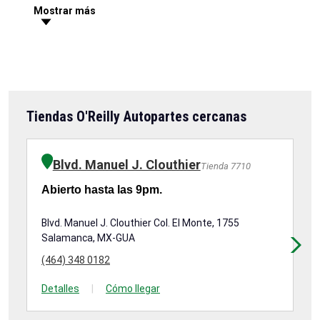
Mostrar más
Tiendas O'Reilly Autopartes cercanas
Blvd. Manuel J. Clouthier
Tienda 7710
Abierto hasta las 9pm.
Ab
Blvd. Manuel J. Clouthier Col. El Monte, 1755
Bl
Salamanca, MX-GUA
Sa
(464) 348 0182
(4
Detalles
|
Cómo llegar
De