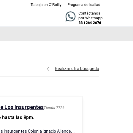
Trabaja en O’Reilly
Programa de lealtad
Contáctanos
por Whatsapp
33 1264 2676
Realizar otra búsqueda
De Los Insurgentes
Tienda 7726
 hasta las 9pm.
Av. De Los Insurgentes Colonia Ignacio Allende, 1801