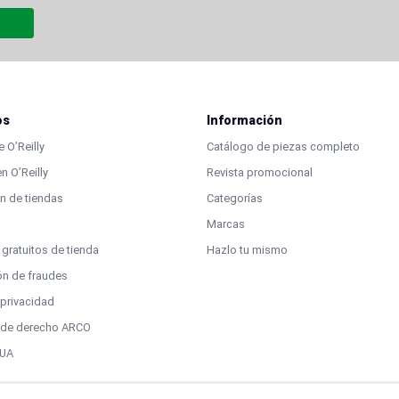
os
Información
 O’Reilly
Catálogo de piezas completo
n O’Reilly
Revista promocional
n de tiendas
Categorías
Marcas
 gratuitos de tienda
Hazlo tu mismo
ón de fraudes
 privacidad
d de derecho ARCO
EUA