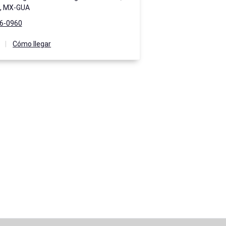
o, MX-GUA
96-0960
|
Cómo llegar