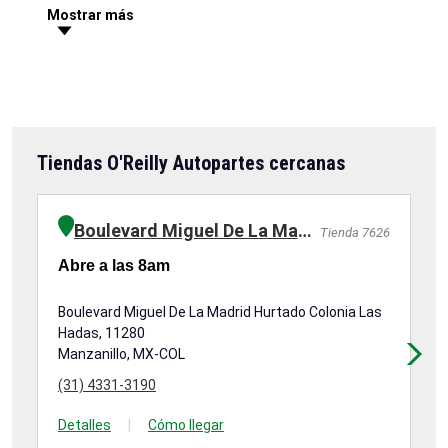
Mostrar más
Tiendas O'Reilly Autopartes cercanas
Boulevard Miguel De La Madrid Hurtado
Tienda 7626
Abre a las 8am
Ab
Boulevard Miguel De La Madrid Hurtado Colonia Las
Bl
Hadas, 11280
Pe
Manzanillo, MX-COL
Ma
(31) 4331-3190
(3
Detalles
|
Cómo llegar
De