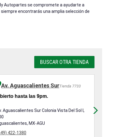
eilly Autopartes se compromete a ayudarte a
or, siempre encontrarás una amplia selección de
BUSCAR OTRA TIENDA
Av. Aguascalientes Sur
Av. Siglo 
Tienda 7733
bierto hasta las 9pm.
Abierto hast
v. Aguascalientes Sur Colonia Vista Del Sol I,
Av. Siglo Xxi C
00
Aguascaliente
guascalientes, MX-AGU
(449) 422-0236
449) 422-1380