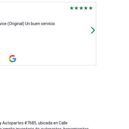
Alfredo Lope
2 months ago
ice (Original) Un buen servicio
(Translated by 
trato muy bien
ly Autopartes #7685, ubicada en Calle