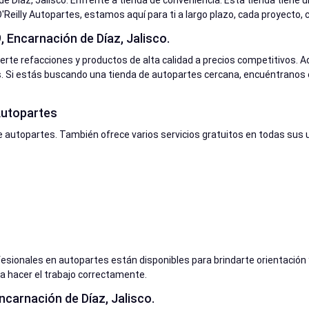
e Díaz, Jalisco. Enfrente a tienda de conveniencia. Esta tienda tiene 
'Reilly Autopartes, estamos aquí para ti a largo plazo, cada proyecto, 
 Encarnación de Díaz, Jalisco.
certe refacciones y productos de alta calidad a precios competitivos
 Si estás buscando una tienda de autopartes cercana, encuéntranos e
 Autopartes
 autopartes. También ofrece varios servicios gratuitos en todas sus u
fesionales en autopartes están disponibles para brindarte orientación
 hacer el trabajo correctamente.
carnación de Díaz, Jalisco.