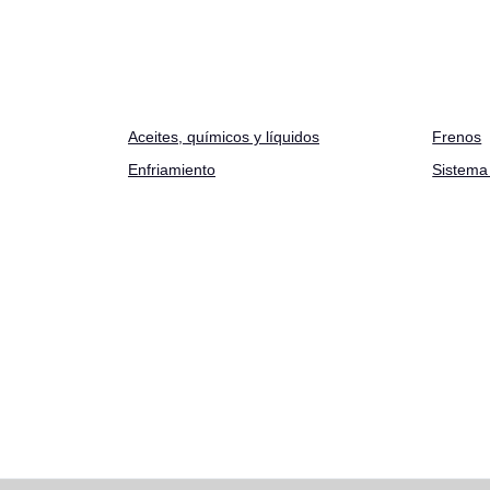
Aceites
,
químicos y líquidos
Frenos
Enfriamiento
Sistema 