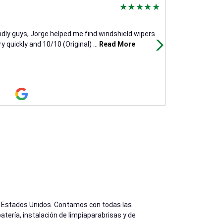
Karim Lopez
14 days ago
ndly guys, Jorge helped me find windshield wipers
(Translated by
 quickly and 10/10 (Original)
...
Read More
(Original) Me 
los Estados Unidos. Contamos con todas las
tería, instalación de limpiaparabrisas y de