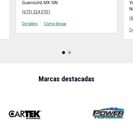
Guamúchil, MX-SIN
Vi
N
(673) 324 0701
(
Detalles
|
Cómo llegar
D
Marcas destacadas