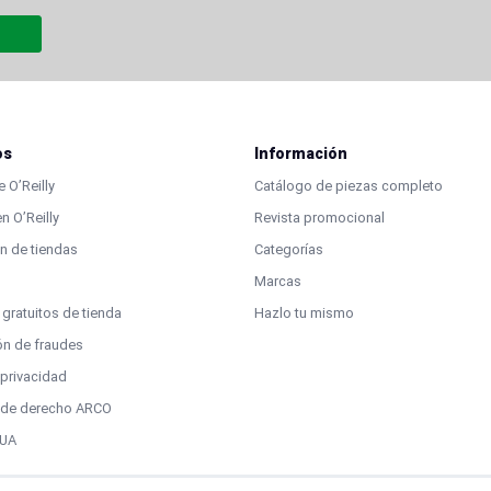
os
Información
 O’Reilly
Catálogo de piezas completo
n O’Reilly
Revista promocional
n de tiendas
Categorías
Marcas
 gratuitos de tienda
Hazlo tu mismo
ón de fraudes
 privacidad
d de derecho ARCO
EUA