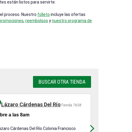
es están listos para servirte.
 el proceso. Nuestro
folleto
incluye las ofertas
 promociones
,
reembolsos
y
nuestro programa de
BUSCAR OTRA TIENDA
Lázaro Cárdenas Del Río
Calle Gral
Tienda 7658
bre a las 8am
Abre a las 8
ázaro Cárdenas Del Río Colonia Francisco
Calle Gral. I. 