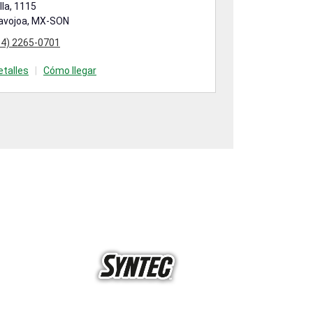
lla, 1115
Navojoa, MX-S
avojoa, MX-SON
(642) 318-0100
64) 2265-0701
Detalles
|
Cóm
etalles
|
Cómo llegar