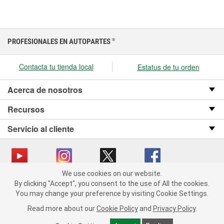
PROFESIONALES EN AUTOPARTES
®
Contacta tu tienda local
Estatus de tu orden
Acerca de nosotros
Recursos
Servicio al cliente
We use cookies on our website.
We use cookies on our website. By clicking "Accept", you consent
Copyright © 2008-2026 O’Reilly Auto Parts v OST_3.2.0.0.729 (3) cv1361
By clicking "Accept", you consent to the use of All the cookies.
to the use of All the cookies.
catalog_main
You may change your preference by visiting Cookie Settings.
You may change your preference by visiting Cookie Settings.
Política de privacidad
Ley de transparencia en las cadenas de suministro
Read more about our
Read more about our
Cookie Policy
Cookie Policy
and
and
Privacy Policy
Privacy Policy
.
.
de California