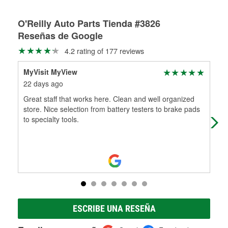
Rectificación de tambores y discos de freno
O'Reilly Auto Parts Tienda #3826
Reseñas de Google
4.2 rating of 177 reviews
MyVisit MyView
Bra
22 days ago
2 m
Great staff that works here. Clean and well organized
Got
store. Nice selection from battery testers to brake pads
Jam
to specialty tools.
int
ESCRIBE UNA RESEÑA