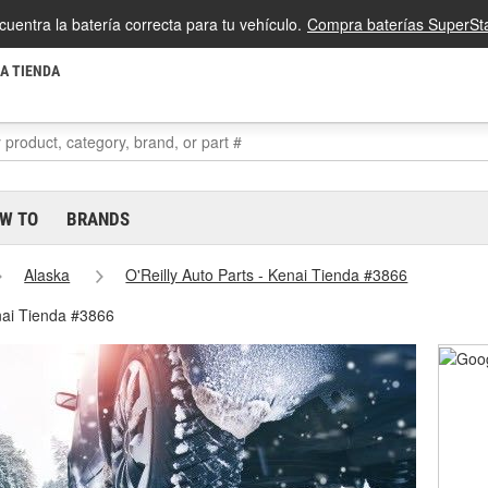
cuentra la batería correcta para tu vehículo.
Compra baterías SuperSta
LA TIENDA
W TO
BRANDS
Alaska
O'Reilly Auto Parts - Kenai Tienda #3866
nai Tienda #3866