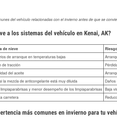
munes del vehículo relacionadas con el invierno antes de que se convie
e a los sistemas del vehículo en Kenai, AK?
a de nieve
Riesgo
ios de arranque en temperaturas bajas
Arranq
n de tracción
Pérdida
idad del aceite
Arranqu
i la mezcla de anticongelante está muy diluida
Daños e
o limpiaparabrisas y menor desempeño de los limpiaparabrisas
Baja vi
la carretera
Reducci
vertencia más comunes en invierno para tu veh