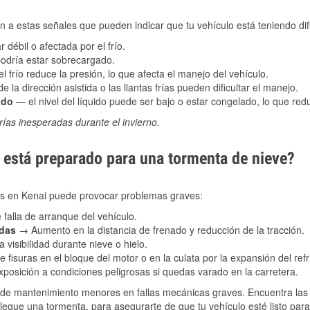
 a estas señales que pueden indicar que tu vehículo está teniendo difi
 débil o afectada por el frío.
podría estar sobrecargado.
l frío reduce la presión, lo que afecta el manejo del vehículo.
e la dirección asistida o las llantas frías pueden dificultar el manejo.
ado
— el nivel del líquido puede ser bajo o estar congelado, lo que reduc
ías inesperadas durante el invierno.
está preparado para una tormenta de nieve?
les en Kenai puede provocar problemas graves:
 falla de arranque del vehículo.
adas
→ Aumento en la distancia de frenado y reducción de la tracción.
 visibilidad durante nieve o hielo.
 fisuras en el bloque del motor o en la culata por la expansión del refr
posición a condiciones peligrosas si quedas varado en la carretera.
de mantenimiento menores en fallas mecánicas graves. Encuentra las p
legue una tormenta, para asegurarte de que tu vehículo esté listo para