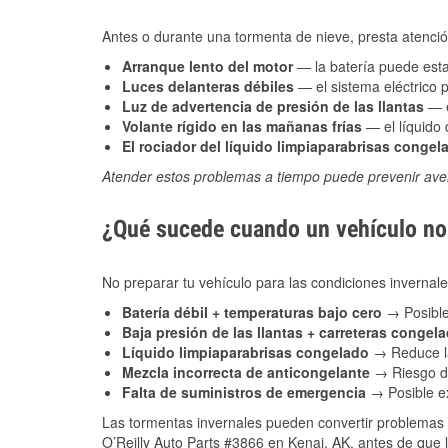
Antes o durante una tormenta de nieve, presta atención
Arranque lento del motor
— la batería puede estar
Luces delanteras débiles
— el sistema eléctrico 
Luz de advertencia de presión de las llantas
— e
Volante rígido en las mañanas frías
— el líquido d
El rociador del líquido limpiaparabrisas congel
Atender estos problemas a tiempo puede prevenir aver
¿Qué sucede cuando un vehículo no 
No preparar tu vehículo para las condiciones inverna
Batería débil + temperaturas bajo cero
→ Posible
Baja presión de las llantas + carreteras congel
Líquido limpiaparabrisas congelado
→ Reduce la
Mezcla incorrecta de anticongelante
→ Riesgo de
Falta de suministros de emergencia
→ Posible ex
Las tormentas invernales pueden convertir problemas 
O’Reilly Auto Parts #3866 en Kenai, AK, antes de que l