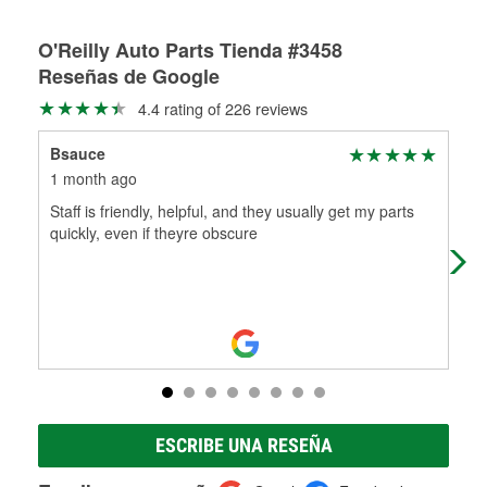
Rectificación de tambores y discos de freno
O'Reilly Auto Parts Tienda #3458
Reseñas de Google
4.4 rating of 226 reviews
Bsauce
Bri
1 month ago
2 m
Staff is friendly, helpful, and they usually get my parts
Ver
quickly, even if theyre obscure
ESCRIBE UNA RESEÑA