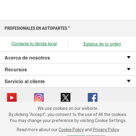
PROFESIONALES EN AUTOPARTES
®
Contacta tu tienda local
Estatus de tu orden
Acerca de nosotros
Recursos
Servicio al cliente
We use cookies on our website.
We use cookies on our website. By clicking "Accept", you consent
Copyright © 2008-2026 O’Reilly Auto Parts v OST_3.2.0.0.729 (3) cv1361
By clicking "Accept", you consent to the use of All the cookies.
to the use of All the cookies.
catalog_main
You may change your preference by visiting Cookie Settings.
You may change your preference by visiting Cookie Settings.
Política de privacidad
Ley de transparencia en las cadenas de suministro
Read more about our
Read more about our
Cookie Policy
Cookie Policy
and
and
Privacy Policy
Privacy Policy
.
.
de California