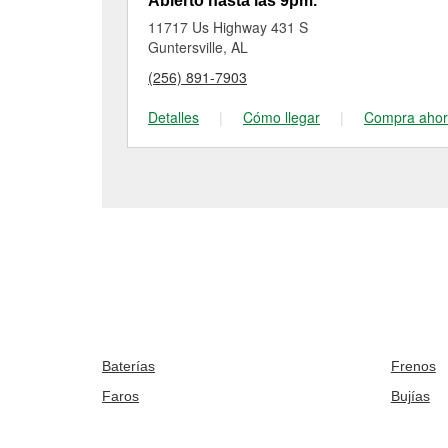
Abierto hasta las 9pm.
11717 Us Highway 431 S
Guntersville, AL
(256) 891-7903
Detalles
|
Cómo llegar
|
Compra aho
Baterías
Frenos
Faros
Bujías