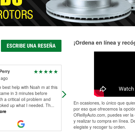
¡Ordena en línea y recóg
ESCRIBE UNA RESEÑA
Perry
Christian
 ago
3 months ago
e best help with Noah m at this
David was extremely helpful and
 came in 3 minutes before
professional. He took the time to s
th a critical oil problem and
my vehicle and walk me through th
En ocasiones, lo único que quier
ooked up what I needed. Th
...
results, and even invited me to ret
por eso que ofrecemos la opción
ore
...
Read More
OReillyAuto.com, puedes ver la 
y realizar tu compra en línea. D
elegiste y recoger tu orden.