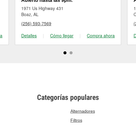
Abierto hasta las 9pm.
A
1971 Us Highway 431
1
Boaz, AL
C
(256) 593-7569
(
ra
Detalles
|
Cómo llegar
|
Compra ahora
D
Categorías populares
Alternadores
Filtros