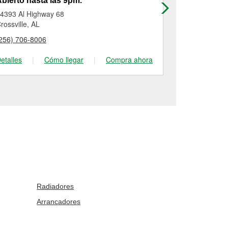
bierto hasta las 9pm.
Abierto has
4393 Al Highway 68
43065 State 
rossville, AL
Snead, AL
256) 706-8006
(205) 418-21
etalles
|
Cómo llegar
|
Compra ahora
Detalles
|
Radiadores
Arrancadores