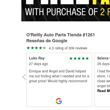
O'Reilly Auto Parts Tienda #1261
Reseñas de Google
4.3 rating of 306 reviews
Luke Ray
Selena 
27 days ago
29 days
Enrique and Angel and David helped
I had th
me out finding what I needed and for a
store. I
great price! Would highly recommend
close wi
angel l
Read M