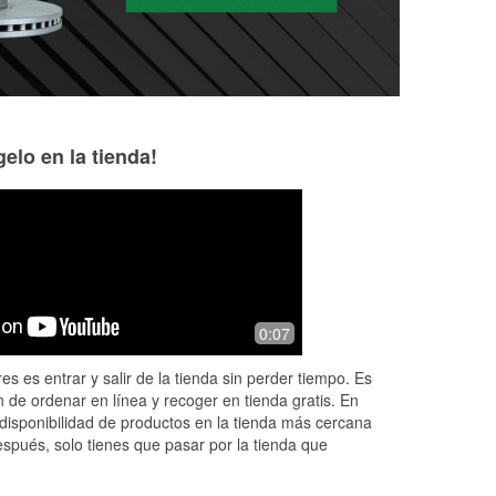
elo en la tienda!
k p
8 months ago
It is what it is I reckon
0:07
can
e
es es entrar y salir de la tienda sin perder tiempo. Es
urn
 de ordenar en línea y recoger en tienda gratis. En
disponibilidad de productos en la tienda más cercana
espués, solo tienes que pasar por la tienda que