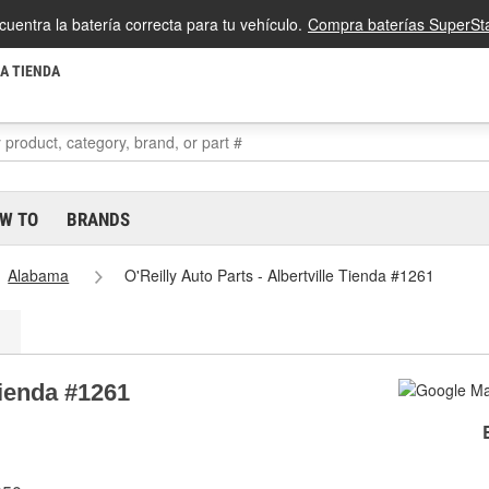
cuentra la batería correcta para tu vehículo.
Compra baterías SuperSta
LA TIENDA
W TO
BRANDS
Alabama
O'Reilly Auto Parts - Albertville Tienda #1261
Tienda #1261