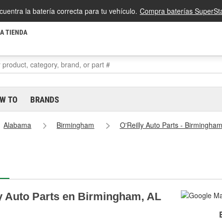
cuentra la batería correcta para tu vehículo.
Compra baterías SuperSta
LA TIENDA
W TO
BRANDS
Alabama
Birmingham
O'Reilly Auto Parts - Birmingha
ly Auto Parts en Birmingham, AL