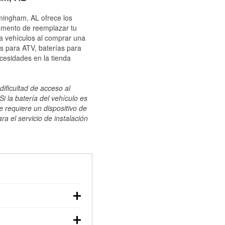
rmingham, AL ofrece los
momento de reemplazar tu
ra vehículos al comprar una
s para ATV, baterías para
cesidades en la tienda
dificultad de acceso al
i la batería del vehículo es
e requiere un dispositivo de
ra el servicio de instalación
ilizar un multímetro:
voltaje: una batería en