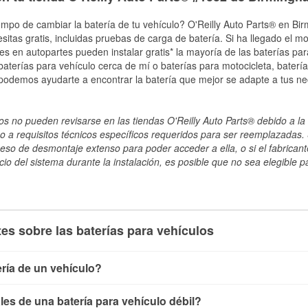
empo de cambiar la batería de tu vehículo? O'Reilly Auto Parts® en Bi
esitas gratis, incluidas pruebas de carga de batería. Si ha llegado el 
les en autopartes pueden instalar gratis* la mayoría de las baterías pa
terías para vehículo cerca de mí o baterías para motocicleta, batería
 podemos ayudarte a encontrar la batería que mejor se adapte a tus ne
s no pueden revisarse en las tiendas O'Reilly Auto Parts® debido a la 
o a requisitos técnicos específicos requeridos para ser reemplazadas. S
ceso de desmontaje extenso para poder acceder a ella, o si el fabricant
cio del sistema durante la instalación, es posible que no sea elegible pa
es sobre las baterías para vehículos
ría de un vehículo?
ía de un vehículo de varias maneras. El método más rápido es ut
es de una batería para vehículo débil?
, conecta los cables a las terminales de la batería y verifica el 