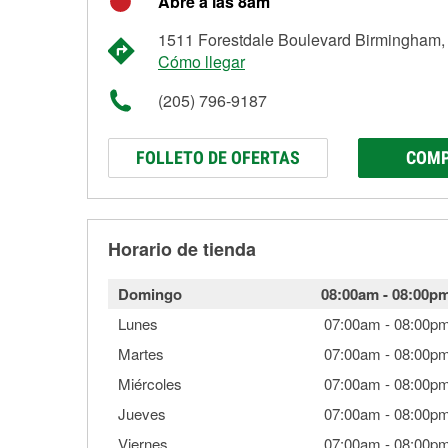
Abre a las 8am
1511 Forestdale Boulevard Birmingham,
Cómo llegar
(205) 796-9187
FOLLETO DE OFERTAS
COMP
Horario de tienda
Domingo
08:00am
-
08:00p
Lunes
07:00am
-
08:00p
Martes
07:00am
-
08:00p
Miércoles
07:00am
-
08:00p
Jueves
07:00am
-
08:00p
Viernes
07:00am
-
08:00p