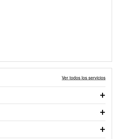
Ver todos los servicios
 autos, camionetas, SUVs, vehículos comerciales y
 probarse dentro o fuera del vehículo y cargarse en
uno de nuestros profesionales te ayudará a encontrar
otor de arranque o alternador. Lleva tu vehículo a tu
y arranque en el estacionamiento, o desmonta el
rueben.