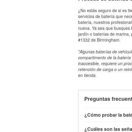
¿No estás seguro de si es ti
servicios de batería que nec
batería, nuestros profesiona
nueva. Ya sea que busques ba
jardín o baterías de marina,
#1332 de Birmingham.
*Algunas baterías de vehículo
compartimento de la batería 
inaccesible, requiere un pro
retención de carga o un reini
en tienda.
Preguntas frecuent
¿Cómo probar la bate
Puedes probar la bater
¿Cuáles son las señal
con el vehículo apagado