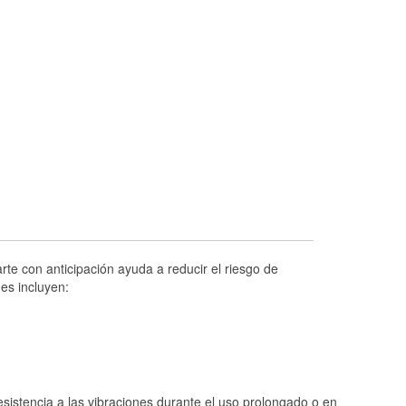
Prueba de alternadores y arrancadores
Revisión de la luz "Check Engine"
Reciclaje de baterías y aceite
Instalación de bombillas de faros
Instalación de limpiaparabrisas
Programa de Préstamo de Herramientas
Rectificación de tambores y discos de
freno
Hurricane Supplies
Conoce más
te con anticipación ayuda a reducir el riesgo de
es incluyen:
istencia a las vibraciones durante el uso prolongado o en