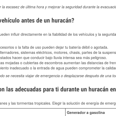
ir la escasez de última hora y mejorar la seguridad durante la evacuac
 vehículo antes de un huracán?
den influir directamente en la fiabilidad de los vehículos y la segurid
sorios o la falta de uso pueden dejar tu batería débil o agotada.
ernadores, sistemas eléctricos, motores, chasis, partes de la suspens
stados hacen que conducir bajo lluvia intensa sea más peligroso.
as mojadas o cubiertas de escombros aumentan las distancias de frena
ento inadecuado o la entrada de agua pueden comprometer la calidad
ndo se necesita viajar de emergencia o desplazarse después de una t
on las adecuadas para ti durante un huracán en
nes y las tormentas tropicales. Elegir la solución de energía de eme
Generador a gasolina