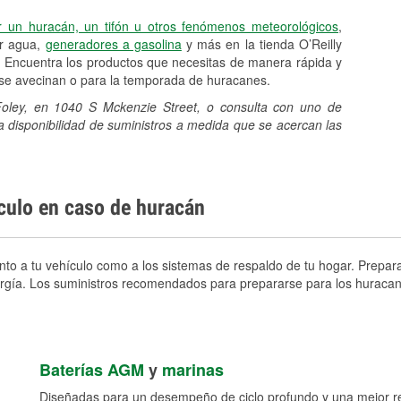
r un huracán, un tifón u otros fenómenos meteorológicos
,
er agua,
generadores a gasolina
y más en la tienda O’Reilly
 Encuentra los productos que necesitas de manera rápida y
e se avecinan o para la temporada de huracanes.
 Foley, en 1040 S Mckenzie Street, o consulta con uno de
a disponibilidad de suministros a medida que se acercan las
ículo en caso de huracán
to a tu vehículo como a los sistemas de respaldo de tu hogar. Preparar
nergía. Los suministros recomendados para prepararse para los huracan
Baterías AGM
y
marinas
Diseñadas para un desempeño de ciclo profundo y una mejor res