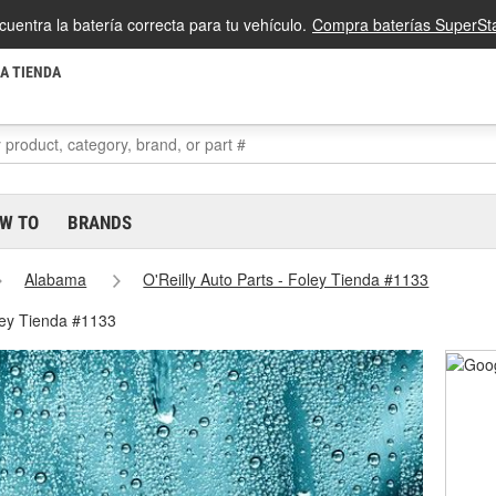
cuentra la batería correcta para tu vehículo.
Compra baterías SuperSta
LA TIENDA
W TO
BRANDS
Alabama
O'Reilly Auto Parts - Foley Tienda #1133
oley Tienda #1133