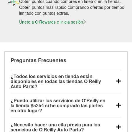
Obtén puntos cuando compres en línea o en la tienda.
Obtén puntos más rápido comprando ofertas por tiempo
limitado con puntos extras.
Únete a O'Rewards o inicia sesión
Preguntas Frecuentes
¿Todos los servicios en tienda están
disponibles en todas las tiendas O'Reilly
Auto Parts?
Todos los servicios gratuitos de tienda, incluyendo
¿Puedo utilizar los servicios de O'Reilly en
las pruebas de batería, pruebas de alternador y
la tienda #5254 si he comprado las partes
motor de arranque, revisión de la luz “Check Engine”
en otro lugar?
con O'Reilly VeriScan® e instalación de
Puedes solicitar la mayoría de los servicios en tienda
limpiaparabrisas o bombillas, están disponibles en
¿Necesito hacer una cita previa para los
de O'Reilly Auto Parts que estén disponibles en la
todas las tiendas O'Reilly Auto Parts. La tienda
servicios de O'Reilly Auto Parts?