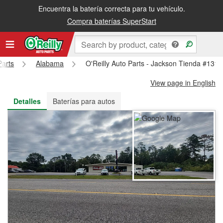
Encuentra la batería correcta para tu vehículo.
Recibe tu orden gratis al día siguiente o recógela en la tienda
Compra baterías SuperStart
Parts
Alabama
O'Reilly Auto Parts - Jackson Tienda #1318
View page in English
Detalles
Baterías para autos