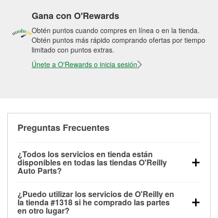
Gana con O'Rewards
Obtén puntos cuando compres en línea o en la tienda.
Obtén puntos más rápido comprando ofertas por tiempo
limitado con puntos extras.
Únete a O'Rewards o inicia sesión
Preguntas Frecuentes
¿Todos los servicios en tienda están
disponibles en todas las tiendas O'Reilly
Auto Parts?
Todos los servicios gratuitos de tienda, incluyendo
¿Puedo utilizar los servicios de O'Reilly en
las pruebas de batería, pruebas de alternador y
la tienda #1318 si he comprado las partes
motor de arranque, revisión de la luz “Check Engine”
en otro lugar?