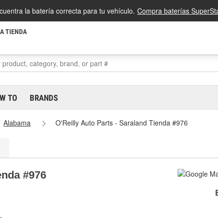
cuentra la batería correcta para tu vehículo.
Compra baterías SuperSta
LA TIENDA
W TO
BRANDS
Alabama
O'Reilly Auto Parts - Saraland Tienda #976
ienda #976