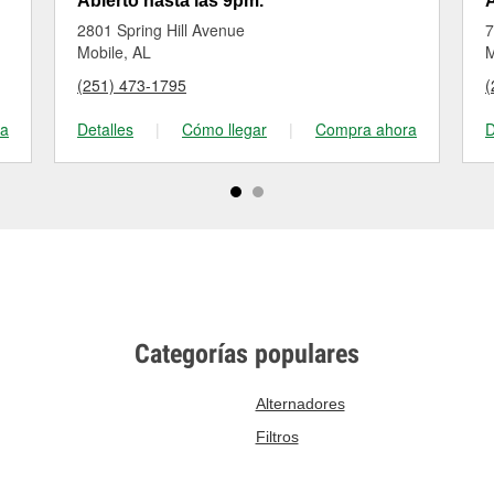
Abierto hasta las 9pm.
A
2801 Spring Hill Avenue
7
Mobile, AL
M
(251) 473-1795
(
ra
Detalles
|
Cómo llegar
|
Compra ahora
D
Categorías populares
Alternadores
Filtros