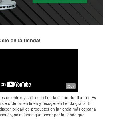
elo en la tienda!
Johnathan Smith
Gary Lankford
1 month ago
1 month ago
Gabriel was outstanding! best
As always great s
0:07
experience I’ve had in a long time at
an oriellys! Kid definitely needs a
es es entrar y salir de la tienda sin perder tiempo. Es
raise!
 de ordenar en línea y recoger en tienda gratis. En
disponibilidad de productos en la tienda más cercana
espués, solo tienes que pasar por la tienda que