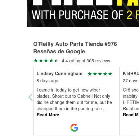
O'Reilly Auto Parts Tienda #976
Reseñas de Google
4.4 rating of 305 reviews
Lindsey Cunningham
K BRA
8 days ago
27 days
I came in today to get new wiper
Gr8 shop
blades. Shout out to Gabriel! Not only
inabilit
did he change them out for me, but he
LIFETIM
changed them in the pouring rain
...
Rotation
Read More
Read M