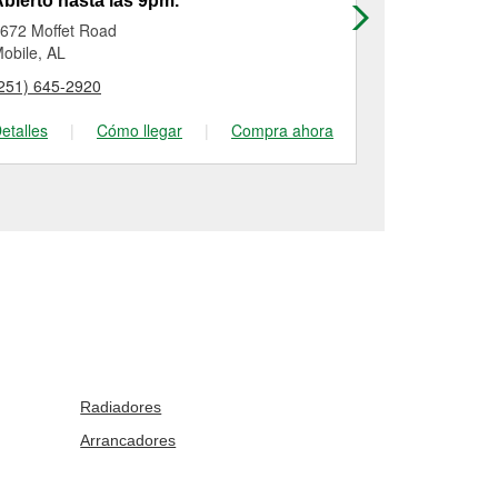
bierto hasta las 9pm.
Abierto has
672 Moffet Road
415 Holcomb
obile, AL
Mobile, AL
251) 645-2920
(251) 476-03
etalles
|
Cómo llegar
|
Compra ahora
Detalles
|
Radiadores
Arrancadores