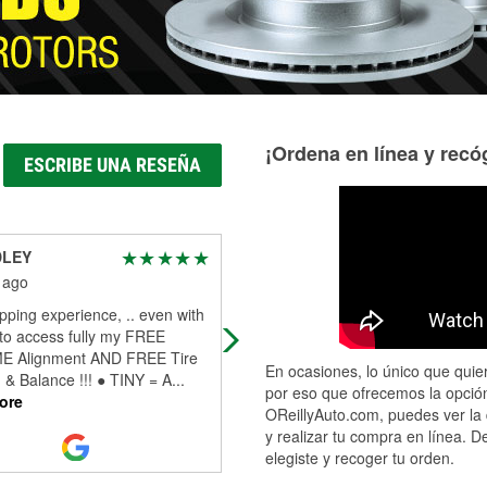
¡Ordena en línea y recóg
ESCRIBE UNA RESEÑA
DLEY
Sadie Elise Leigh
 ago
1 month ago
ping experience, .. even with
Very helpful and had exactly what I
y to access fully my FREE
needed when competitor's didn't.
E Alignment AND FREE Tire
En ocasiones, lo único que quier
 & Balance !!! ● TINY = A
...
por eso que ofrecemos la opción
ore
OReillyAuto.com, puedes ver la 
y realizar tu compra en línea. D
elegiste y recoger tu orden.