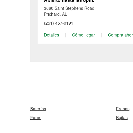
Abierto hasta las 8pm.
3660 Saint Stephens Road
Prichard, AL
(251) 457-0191
Detalles
|
Cómo llegar
|
Compra aho
Baterías
Frenos
Faros
Bujías