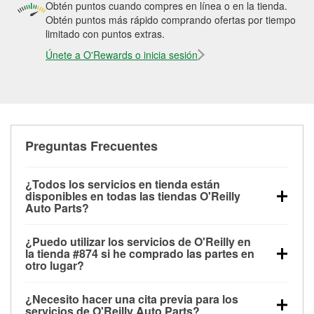
Obtén puntos cuando compres en línea o en la tienda.
Obtén puntos más rápido comprando ofertas por tiempo
limitado con puntos extras.
Únete a O'Rewards o inicia sesión
Preguntas Frecuentes
¿Todos los servicios en tienda están
disponibles en todas las tiendas O'Reilly
Auto Parts?
Todos los servicios gratuitos de tienda, incluyendo
¿Puedo utilizar los servicios de O'Reilly en
las pruebas de batería, pruebas de alternador y
la tienda #874 si he comprado las partes en
motor de arranque, revisión de la luz “Check Engine”
otro lugar?
con O'Reilly VeriScan® e instalación de
Puedes solicitar la mayoría de los servicios en tienda
limpiaparabrisas o bombillas, están disponibles en
¿Necesito hacer una cita previa para los
de O'Reilly Auto Parts que estén disponibles en la
todas las tiendas O'Reilly Auto Parts. La tienda
servicios de O'Reilly Auto Parts?