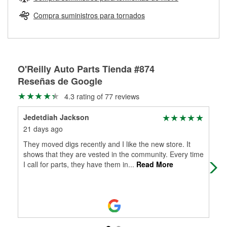
Más información sobre el Programa de Préstamo de
ser rectificados con seguridad. Si tus tambores o discos no
Herramientas de O'Reilly
pueden ser reutilizados, podemos ayudarte a encontrar las
Compra suministros para tornados
partes de reemplazo correctas para tu reparación.
Rectificación de tambores y discos de freno
O'Reilly Auto Parts Tienda #874
Reseñas de Google
4.3 rating of 77 reviews
Jedetdiah Jackson
Ian
21 days ago
3 m
They moved digs recently and I like the new store. It
Ash
shows that they are vested in the community. Every time
I call for parts, they have them in
...
Read More