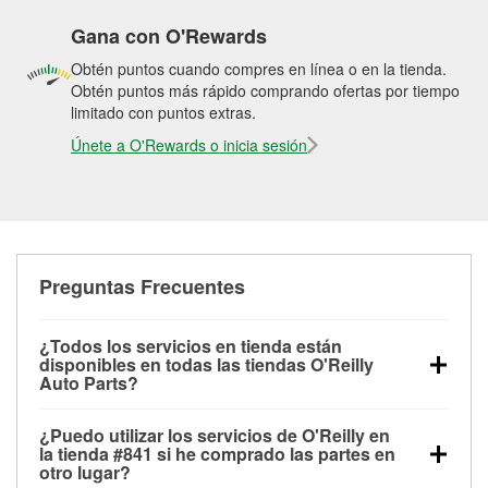
Gana con O'Rewards
Obtén puntos cuando compres en línea o en la tienda.
Obtén puntos más rápido comprando ofertas por tiempo
limitado con puntos extras.
Únete a O'Rewards o inicia sesión
Preguntas Frecuentes
¿Todos los servicios en tienda están
disponibles en todas las tiendas O'Reilly
Auto Parts?
Todos los servicios gratuitos de tienda, incluyendo
¿Puedo utilizar los servicios de O'Reilly en
las pruebas de batería, pruebas de alternador y
la tienda #841 si he comprado las partes en
motor de arranque, revisión de la luz “Check Engine”
otro lugar?