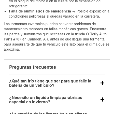
en el bloque del motor o en la culata por la expansión del
refrigerante.
Falta de suministros de emergencia
→ Posible exposición a
condiciones peligrosas si quedas varado en la carretera.
Las tormentas invernales pueden convertir problemas de
mantenimiento menores en fallas mecánicas graves. Encuentra
las partes y suministros que necesitas en la tienda O’Reilly Auto
Parts #787 en Camden, AR, antes de que llegue una tormenta,
para asegurarte de que tu vehículo esté listo para el clima que se
aproxima.
Preguntas frecuentes
¿Qué tan frío tiene que ser para que falle la
batería de un vehículo?
La capacidad de la batería comienza a disminuir por
¿Necesito un líquido limpiaparabrisas
debajo de los 32 °F y puede perder hasta la mitad de
especial en invierno?
su potencia de arranque cerca de los 0 °F, lo que
Sí. El líquido limpiaparabrisas para invierno resiste
aumenta la probabilidad de que el vehículo no
¿La presión de las llantas baja en climas