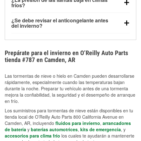
la congelación y ayuda a disolver la sal y la nieve
arranque.
fríos?
derretida en la carretera para mejorar la visibilidad.
Sí. La presión de las llantas normalmente disminuye
¿Se debe revisar el anticongelante antes
alrededor de 1 PSI por cada 10 °F que baja la
del invierno?
temperatura. Puedes obtener más información sobre
Sí. Una mezcla adecuada del anticongelante protege
la baja presión en invierno en nuestro artículo.
el motor contra la congelación, las grietas internas y
el sobrecalentamiento en condiciones de frío
Prepárate para el invierno en O’Reilly Auto Parts
extremo. Aprende cómo comprobar la protección
tienda #787 en Camden, AR
anticongelante en nuestra sección How-To.
Las tormentas de nieve o hielo en Camden pueden desarrollarse
rápidamente, especialmente cuando las temperaturas bajan
durante la noche. Preparar tu vehículo antes de una tormenta
mejora la confiabilidad, la seguridad y el desempeño de arranque
en frío.
Los suministros para tormentas de nieve están disponibles en tu
tienda local de O’Reilly Auto Parts 800 California Avenue en
Camden, AR, incluyendo
fluidos para invierno
,
arrancadores
de batería
y
baterías automotrices
,
kits de emergencia
, y
accesorios para clima frío
los cuales te ayudarán a mantenerte