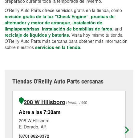
preparado durante toda la temporada de invierno.
O’Reilly Auto Parts ofrece servicios gratis en la tienda, como
revisión gratis de la luz “Check Engine”
,
pruebas de
alternador y motor de arranque
,
instalación de
limpiaparabrisas
,
instalación de bombillas de faros
, and
reciclaje de líquidos y baterías
. Visita hoy mismo tu tienda
O’Reilly Auto Parts más cercana para obtener más información
sobre nuestros
servicios en la tienda
.
Tiendas O'Reilly Auto Parts cercanas
208 W Hillsboro
Tienda 1090
Abre a las 7:30am
Ab
208 W Hillsboro
60
El Dorado, AR
Fo
(870) 862-8372
(8