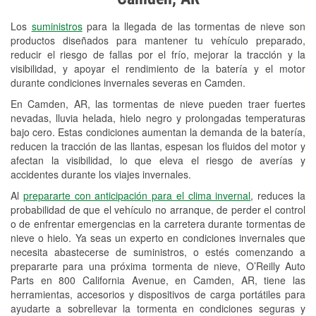
Revisión de la luz "Check Engine"
Los
suministros
para la llegada de las tormentas de nieve son
Reciclaje de baterías y aceite
productos diseñados para mantener tu vehículo preparado,
reducir el riesgo de fallas por el frío, mejorar la tracción y la
Instalación de bombillas de faros
visibilidad, y apoyar el rendimiento de la batería y el motor
Instalación de limpiaparabrisas
durante condiciones invernales severas en Camden.
En Camden, AR, las tormentas de nieve pueden traer fuertes
Programa de Préstamo de
nevadas, lluvia helada, hielo negro y prolongadas temperaturas
Herramientas
bajo cero. Estas condiciones aumentan la demanda de la batería,
reducen la tracción de las llantas, espesan los fluidos del motor y
Rectificación de tambores y discos de
afectan la visibilidad, lo que eleva el riesgo de averías y
freno
accidentes durante los viajes invernales.
Al
prepararte con anticipación para el clima invernal
, reduces la
Mangueras hidráulicas a la medida
probabilidad de que el vehículo no arranque, de perder el control
o de enfrentar emergencias en la carretera durante tormentas de
Snowstorm Supplies
nieve o hielo. Ya seas un experto en condiciones invernales que
necesita abastecerse de suministros, o estés comenzando a
Tornado Supplies
prepararte para una próxima tormenta de nieve, O’Reilly Auto
Conoce más
Parts en 800 California Avenue, en Camden, AR, tiene las
herramientas, accesorios y dispositivos de carga portátiles para
ayudarte a sobrellevar la tormenta en condiciones seguras y