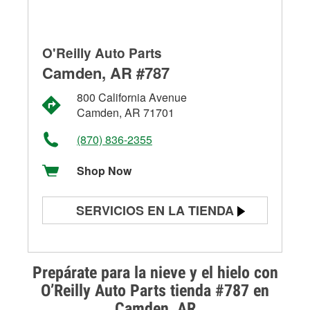
O'Reilly Auto Parts
Camden, AR #787
800 California Avenue
Camden, AR 71701
(870) 836-2355
Shop Now
SERVICIOS EN LA TIENDA
Prueba de batería
Prueba de alternadores y
Prepárate para la nieve y el hielo con
arrancadores
O’Reilly Auto Parts tienda #787 en
Camden, AR