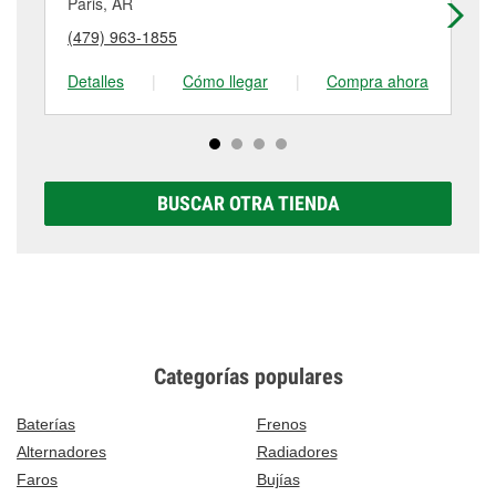
componentes provistos por el cliente. Para más
Paris, AR
Oz
puede variar según la tienda. Contacta o visita la
detalles, contáctanos al
(479) 705-8855
o visítanos
(479) 963-1855
(4
tienda #355 para obtener más información.
en 108 South Rogers Street, Clarksville, AR.
Detalles
|
Cómo llegar
|
Compra ahora
De
BUSCAR OTRA TIENDA
Categorías populares
Baterías
Frenos
Alternadores
Radiadores
Faros
Bujías