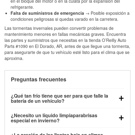
en el bloque del motor o en la culata por la expansión del
refrigerante.
Falta de suministros de emergencia
→ Posible exposición a
condiciones peligrosas si quedas varado en la carretera.
Las tormentas invernales pueden convertir problemas de
mantenimiento menores en fallas mecánicas graves. Encuentra
las partes y suministros que necesitas en la tienda O’Reilly Auto
Parts #1090 en El Dorado, AR, antes de que llegue una tormenta,
para asegurarte de que tu vehículo esté listo para el clima que se
aproxima.
Preguntas frecuentes
¿Qué tan frío tiene que ser para que falle la
batería de un vehículo?
La capacidad de la batería comienza a disminuir por
¿Necesito un líquido limpiaparabrisas
debajo de los 32 °F y puede perder hasta la mitad de
especial en invierno?
su potencia de arranque cerca de los 0 °F, lo que
Sí. El líquido limpiaparabrisas para invierno resiste
aumenta la probabilidad de que el vehículo no
¿La presión de las llantas baja en climas