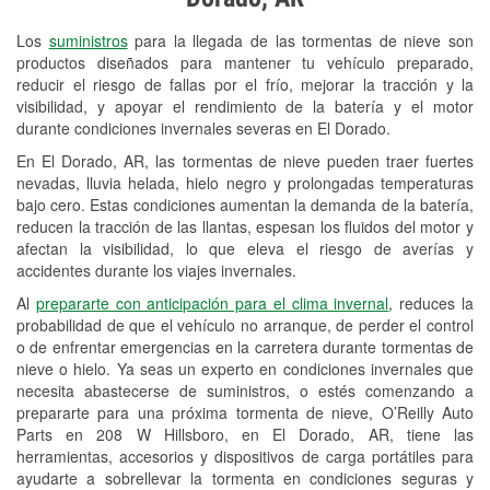
Revisión de la luz "Check Engine"
Los
suministros
para la llegada de las tormentas de nieve son
Reciclaje de baterías y aceite
productos diseñados para mantener tu vehículo preparado,
reducir el riesgo de fallas por el frío, mejorar la tracción y la
Instalación de bombillas de faros
visibilidad, y apoyar el rendimiento de la batería y el motor
Instalación de limpiaparabrisas
durante condiciones invernales severas en El Dorado.
En El Dorado, AR, las tormentas de nieve pueden traer fuertes
Programa de Préstamo de
nevadas, lluvia helada, hielo negro y prolongadas temperaturas
Herramientas
bajo cero. Estas condiciones aumentan la demanda de la batería,
reducen la tracción de las llantas, espesan los fluidos del motor y
Rectificación de tambores y discos de
afectan la visibilidad, lo que eleva el riesgo de averías y
freno
accidentes durante los viajes invernales.
Al
prepararte con anticipación para el clima invernal
, reduces la
Snowstorm Supplies
probabilidad de que el vehículo no arranque, de perder el control
o de enfrentar emergencias en la carretera durante tormentas de
Tornado Supplies
nieve o hielo. Ya seas un experto en condiciones invernales que
Conoce más
necesita abastecerse de suministros, o estés comenzando a
prepararte para una próxima tormenta de nieve, O’Reilly Auto
Parts en 208 W Hillsboro, en El Dorado, AR, tiene las
herramientas, accesorios y dispositivos de carga portátiles para
ayudarte a sobrellevar la tormenta en condiciones seguras y