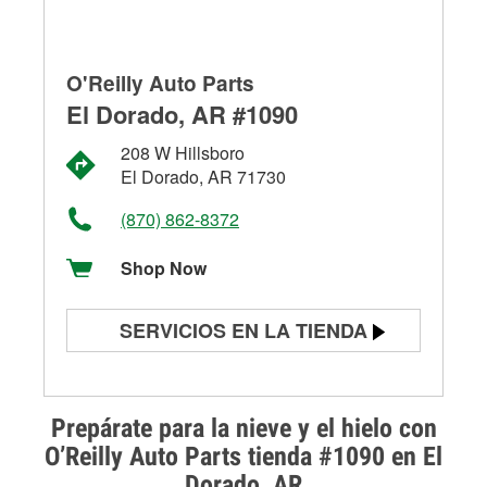
O'Reilly Auto Parts
El Dorado, AR #1090
208 W Hillsboro
El Dorado, AR 71730
(870) 862-8372
Shop Now
SERVICIOS EN LA TIENDA
Prueba de batería
Prueba de alternadores y
Prepárate para la nieve y el hielo con
arrancadores
O’Reilly Auto Parts tienda #1090 en El
Dorado, AR