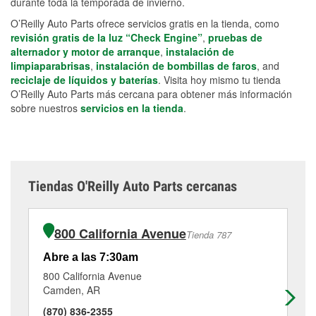
durante toda la temporada de invierno.
O’Reilly Auto Parts ofrece servicios gratis en la tienda, como
revisión gratis de la luz “Check Engine”
,
pruebas de
alternador y motor de arranque
,
instalación de
limpiaparabrisas
,
instalación de bombillas de faros
, and
reciclaje de líquidos y baterías
. Visita hoy mismo tu tienda
O’Reilly Auto Parts más cercana para obtener más información
sobre nuestros
servicios en la tienda
.
Tiendas O'Reilly Auto Parts cercanas
800 California Avenue
Tienda 787
Abre a las 7:30am
Ab
800 California Avenue
54
Camden, AR
Ma
(870) 836-2355
(8