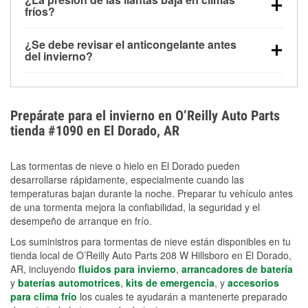
la congelación y ayuda a disolver la sal y la nieve
arranque.
fríos?
derretida en la carretera para mejorar la visibilidad.
Sí. La presión de las llantas normalmente disminuye
¿Se debe revisar el anticongelante antes
alrededor de 1 PSI por cada 10 °F que baja la
del invierno?
temperatura. Puedes obtener más información sobre
Sí. Una mezcla adecuada del anticongelante protege
la baja presión en invierno en nuestro artículo.
el motor contra la congelación, las grietas internas y
el sobrecalentamiento en condiciones de frío
Prepárate para el invierno en O’Reilly Auto Parts
extremo. Aprende cómo comprobar la protección
tienda #1090 en El Dorado, AR
anticongelante en nuestra sección How-To.
Las tormentas de nieve o hielo en El Dorado pueden
desarrollarse rápidamente, especialmente cuando las
temperaturas bajan durante la noche. Preparar tu vehículo antes
de una tormenta mejora la confiabilidad, la seguridad y el
desempeño de arranque en frío.
Los suministros para tormentas de nieve están disponibles en tu
tienda local de O’Reilly Auto Parts 208 W Hillsboro en El Dorado,
AR, incluyendo
fluidos para invierno
,
arrancadores de batería
y
baterías automotrices
,
kits de emergencia
, y
accesorios
para clima frío
los cuales te ayudarán a mantenerte preparado