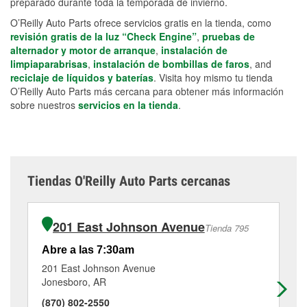
preparado durante toda la temporada de invierno.
O’Reilly Auto Parts ofrece servicios gratis en la tienda, como
revisión gratis de la luz “Check Engine”
,
pruebas de
alternador y motor de arranque
,
instalación de
limpiaparabrisas
,
instalación de bombillas de faros
, and
reciclaje de líquidos y baterías
. Visita hoy mismo tu tienda
O’Reilly Auto Parts más cercana para obtener más información
sobre nuestros
servicios en la tienda
.
Tiendas O'Reilly Auto Parts cercanas
201 East Johnson Avenue
Tienda 795
Abre a las 7:30am
Ab
201 East Johnson Avenue
15
Jonesboro, AR
Jo
(870) 802-2550
(8