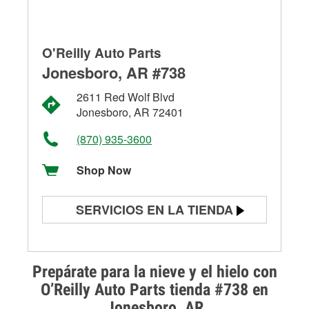
O'Reilly Auto Parts
Jonesboro, AR #738
2611 Red Wolf Blvd
Jonesboro, AR 72401
(870) 935-3600
Shop Now
SERVICIOS EN LA TIENDA
Prueba de batería
Prueba de alternadores y
Prepárate para la nieve y el hielo con
arrancadores
O’Reilly Auto Parts tienda #738 en
Jonesboro, AR