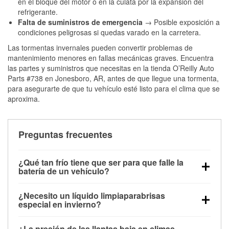
en el bloque del motor o en la culata por la expansión del
refrigerante.
Falta de suministros de emergencia
→ Posible exposición a
condiciones peligrosas si quedas varado en la carretera.
Las tormentas invernales pueden convertir problemas de
mantenimiento menores en fallas mecánicas graves. Encuentra
las partes y suministros que necesitas en la tienda O’Reilly Auto
Parts #738 en Jonesboro, AR, antes de que llegue una tormenta,
para asegurarte de que tu vehículo esté listo para el clima que se
aproxima.
Preguntas frecuentes
¿Qué tan frío tiene que ser para que falle la
batería de un vehículo?
La capacidad de la batería comienza a disminuir por
¿Necesito un líquido limpiaparabrisas
debajo de los 32 °F y puede perder hasta la mitad de
especial en invierno?
su potencia de arranque cerca de los 0 °F, lo que
Sí. El líquido limpiaparabrisas para invierno resiste
aumenta la probabilidad de que el vehículo no
¿La presión de las llantas baja en climas