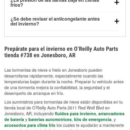
la congelación y ayuda a disolver la sal y la nieve
arranque.
fríos?
derretida en la carretera para mejorar la visibilidad.
Sí. La presión de las llantas normalmente disminuye
¿Se debe revisar el anticongelante antes
alrededor de 1 PSI por cada 10 °F que baja la
del invierno?
temperatura. Puedes obtener más información sobre
Sí. Una mezcla adecuada del anticongelante protege
la baja presión en invierno en nuestro artículo.
el motor contra la congelación, las grietas internas y
el sobrecalentamiento en condiciones de frío
Prepárate para el invierno en O’Reilly Auto Parts
extremo. Aprende cómo comprobar la protección
tienda #738 en Jonesboro, AR
anticongelante en nuestra sección How-To.
Las tormentas de nieve o hielo en Jonesboro pueden
desarrollarse rápidamente, especialmente cuando las
temperaturas bajan durante la noche. Preparar tu vehículo antes
de una tormenta mejora la confiabilidad, la seguridad y el
desempeño de arranque en frío.
Los suministros para tormentas de nieve están disponibles en tu
tienda local de O’Reilly Auto Parts 2611 Red Wolf Blvd en
Jonesboro, AR, incluyendo
fluidos para invierno
,
arrancadores
de batería
y
baterías automotrices
,
kits de emergencia
, y
accesorios para clima frío
los cuales te ayudarán a mantenerte