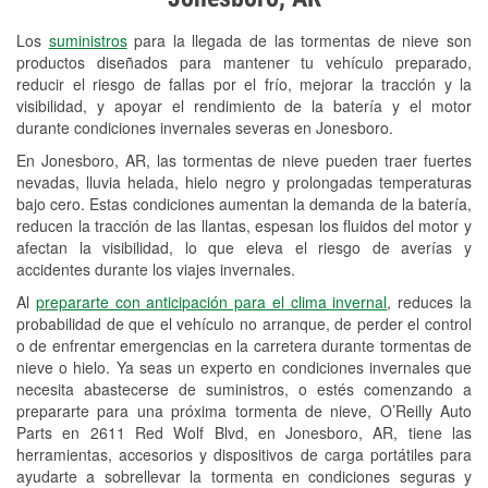
Revisión de la luz "Check Engine"
Los
suministros
para la llegada de las tormentas de nieve son
Reciclaje de baterías y aceite
productos diseñados para mantener tu vehículo preparado,
reducir el riesgo de fallas por el frío, mejorar la tracción y la
Instalación de bombillas de faros
visibilidad, y apoyar el rendimiento de la batería y el motor
Instalación de limpiaparabrisas
durante condiciones invernales severas en Jonesboro.
En Jonesboro, AR, las tormentas de nieve pueden traer fuertes
Programa de Préstamo de
nevadas, lluvia helada, hielo negro y prolongadas temperaturas
Herramientas
bajo cero. Estas condiciones aumentan la demanda de la batería,
reducen la tracción de las llantas, espesan los fluidos del motor y
Mezcla de pinturas
afectan la visibilidad, lo que eleva el riesgo de averías y
accidentes durante los viajes invernales.
Rectificación de tambores y discos de
Al
prepararte con anticipación para el clima invernal
, reduces la
freno
probabilidad de que el vehículo no arranque, de perder el control
o de enfrentar emergencias en la carretera durante tormentas de
Mangueras hidráulicas a la medida
nieve o hielo. Ya seas un experto en condiciones invernales que
necesita abastecerse de suministros, o estés comenzando a
Snowstorm Supplies
prepararte para una próxima tormenta de nieve, O’Reilly Auto
Parts en 2611 Red Wolf Blvd, en Jonesboro, AR, tiene las
Tornado Supplies
herramientas, accesorios y dispositivos de carga portátiles para
Conoce más
ayudarte a sobrellevar la tormenta en condiciones seguras y