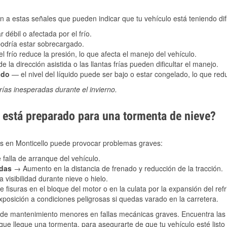
 a estas señales que pueden indicar que tu vehículo está teniendo difi
 débil o afectada por el frío.
podría estar sobrecargado.
l frío reduce la presión, lo que afecta el manejo del vehículo.
e la dirección asistida o las llantas frías pueden dificultar el manejo.
ado
— el nivel del líquido puede ser bajo o estar congelado, lo que reduc
ías inesperadas durante el invierno.
está preparado para una tormenta de nieve?
les en Monticello puede provocar problemas graves:
 falla de arranque del vehículo.
adas
→ Aumento en la distancia de frenado y reducción de la tracción.
 visibilidad durante nieve o hielo.
 fisuras en el bloque del motor o en la culata por la expansión del refr
posición a condiciones peligrosas si quedas varado en la carretera.
de mantenimiento menores en fallas mecánicas graves. Encuentra las p
que llegue una tormenta, para asegurarte de que tu vehículo esté listo