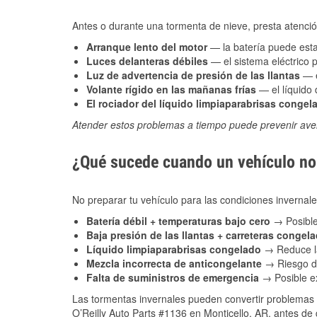
Antes o durante una tormenta de nieve, presta atención
Arranque lento del motor
— la batería puede estar
Luces delanteras débiles
— el sistema eléctrico 
Luz de advertencia de presión de las llantas
— e
Volante rígido en las mañanas frías
— el líquido d
El rociador del líquido limpiaparabrisas congel
Atender estos problemas a tiempo puede prevenir aver
¿Qué sucede cuando un vehículo no 
No preparar tu vehículo para las condiciones inverna
Batería débil + temperaturas bajo cero
→ Posible
Baja presión de las llantas + carreteras congel
Líquido limpiaparabrisas congelado
→ Reduce la
Mezcla incorrecta de anticongelante
→ Riesgo de
Falta de suministros de emergencia
→ Posible ex
Las tormentas invernales pueden convertir problemas 
O’Reilly Auto Parts #1136 en Monticello, AR, antes de 