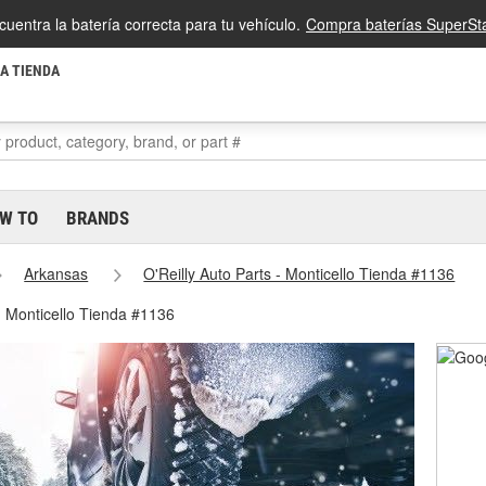
cuentra la batería correcta para tu vehículo.
Compra baterías SuperSta
LA TIENDA
W TO
BRANDS
Arkansas
O'Reilly Auto Parts - Monticello Tienda #1136
- Monticello Tienda #1136