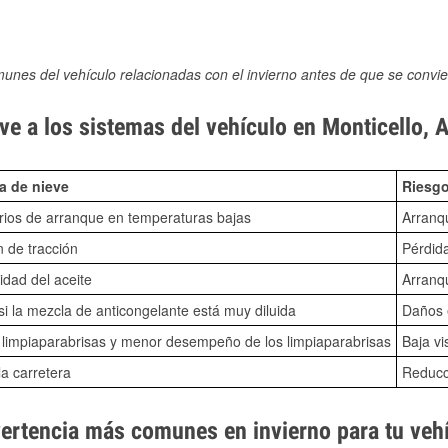
munes del vehículo relacionadas con el invierno antes de que se convie
e a los sistemas del vehículo en Monticello, 
a de nieve
Riesgo
ios de arranque en temperaturas bajas
Arranq
n de tracción
Pérdida
idad del aceite
Arranqu
i la mezcla de anticongelante está muy diluida
Daños e
o limpiaparabrisas y menor desempeño de los limpiaparabrisas
Baja vi
la carretera
Reducci
vertencia más comunes en invierno para tu veh