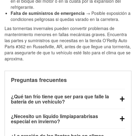
en el bloque del motor o en la culata por la expansión del
refrigerante.
Falta de suministros de emergencia
→ Posible exposición a
condiciones peligrosas si quedas varado en la carretera.
Las tormentas invernales pueden convertir problemas de
mantenimiento menores en fallas mecánicas graves. Encuentra
las partes y suministros que necesitas en la tienda O’Reilly Auto
Parts #362 en Russellville, AR, antes de que llegue una tormenta,
para asegurarte de que tu vehículo esté listo para el clima que se
aproxima.
Preguntas frecuentes
¿Qué tan frío tiene que ser para que falle la
batería de un vehículo?
La capacidad de la batería comienza a disminuir por
¿Necesito un líquido limpiaparabrisas
debajo de los 32 °F y puede perder hasta la mitad de
especial en invierno?
su potencia de arranque cerca de los 0 °F, lo que
Sí. El líquido limpiaparabrisas para invierno resiste
aumenta la probabilidad de que el vehículo no
¿La presión de las llantas baja en climas