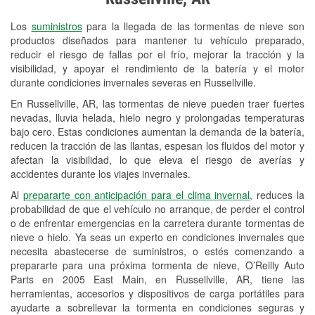
Revisión de la luz "Check Engine"
Los
suministros
para la llegada de las tormentas de nieve son
Reciclaje de baterías y aceite
productos diseñados para mantener tu vehículo preparado,
reducir el riesgo de fallas por el frío, mejorar la tracción y la
Instalación de bombillas de faros
visibilidad, y apoyar el rendimiento de la batería y el motor
Instalación de limpiaparabrisas
durante condiciones invernales severas en Russellville.
En Russellville, AR, las tormentas de nieve pueden traer fuertes
Programa de Préstamo de
nevadas, lluvia helada, hielo negro y prolongadas temperaturas
Herramientas
bajo cero. Estas condiciones aumentan la demanda de la batería,
reducen la tracción de las llantas, espesan los fluidos del motor y
Mezcla de pinturas
afectan la visibilidad, lo que eleva el riesgo de averías y
accidentes durante los viajes invernales.
Rectificación de tambores y discos de
Al
prepararte con anticipación para el clima invernal
, reduces la
freno
probabilidad de que el vehículo no arranque, de perder el control
o de enfrentar emergencias en la carretera durante tormentas de
Mangueras hidráulicas a la medida
nieve o hielo. Ya seas un experto en condiciones invernales que
necesita abastecerse de suministros, o estés comenzando a
Snowstorm Supplies
prepararte para una próxima tormenta de nieve, O’Reilly Auto
Parts en 2005 East Main, en Russellville, AR, tiene las
Tornado Supplies
herramientas, accesorios y dispositivos de carga portátiles para
Conoce más
ayudarte a sobrellevar la tormenta en condiciones seguras y