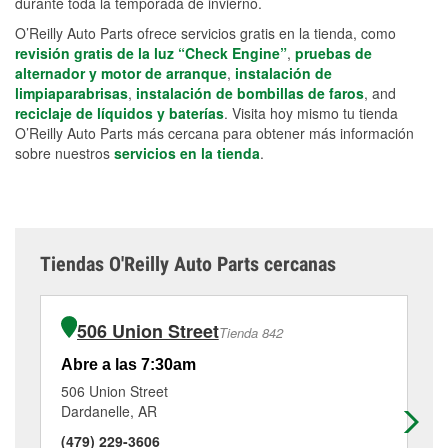
durante toda la temporada de invierno.
O’Reilly Auto Parts ofrece servicios gratis en la tienda, como
revisión gratis de la luz “Check Engine”
,
pruebas de
alternador y motor de arranque
,
instalación de
limpiaparabrisas
,
instalación de bombillas de faros
, and
reciclaje de líquidos y baterías
. Visita hoy mismo tu tienda
O’Reilly Auto Parts más cercana para obtener más información
sobre nuestros
servicios en la tienda
.
Tiendas O'Reilly Auto Parts cercanas
506 Union Street
Tienda 842
Abre a las 7:30am
Ab
506 Union Street
60
Dardanelle, AR
At
(479) 229-3606
(4