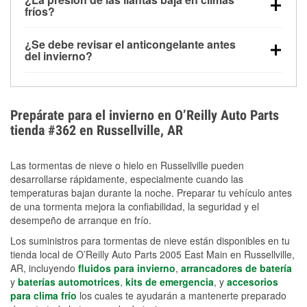
la congelación y ayuda a disolver la sal y la nieve
arranque.
fríos?
derretida en la carretera para mejorar la visibilidad.
Sí. La presión de las llantas normalmente disminuye
¿Se debe revisar el anticongelante antes
alrededor de 1 PSI por cada 10 °F que baja la
del invierno?
temperatura. Puedes obtener más información sobre
Sí. Una mezcla adecuada del anticongelante protege
la baja presión en invierno en nuestro artículo.
el motor contra la congelación, las grietas internas y
el sobrecalentamiento en condiciones de frío
Prepárate para el invierno en O’Reilly Auto Parts
extremo. Aprende cómo comprobar la protección
tienda #362 en Russellville, AR
anticongelante en nuestra sección How-To.
Las tormentas de nieve o hielo en Russellville pueden
desarrollarse rápidamente, especialmente cuando las
temperaturas bajan durante la noche. Preparar tu vehículo antes
de una tormenta mejora la confiabilidad, la seguridad y el
desempeño de arranque en frío.
Los suministros para tormentas de nieve están disponibles en tu
tienda local de O’Reilly Auto Parts 2005 East Main en Russellville,
AR, incluyendo
fluidos para invierno
,
arrancadores de batería
y
baterías automotrices
,
kits de emergencia
, y
accesorios
para clima frío
los cuales te ayudarán a mantenerte preparado