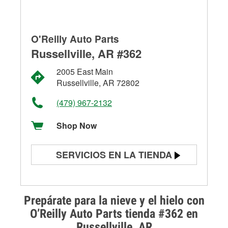
O'Reilly Auto Parts
Russellville, AR #362
2005 East Main
Russellville, AR 72802
(479) 967-2132
Shop Now
SERVICIOS EN LA TIENDA
Prueba de batería
Prueba de alternadores y
Prepárate para la nieve y el hielo con
arrancadores
O’Reilly Auto Parts tienda #362 en
Russellville, AR