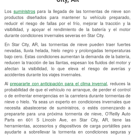
Revisión de la luz "Check Engine"
Los
suministros
para la llegada de las tormentas de nieve son
Reciclaje de baterías y aceite
productos diseñados para mantener tu vehículo preparado,
reducir el riesgo de fallas por el frío, mejorar la tracción y la
Instalación de bombillas de faros
visibilidad, y apoyar el rendimiento de la batería y el motor
Instalación de limpiaparabrisas
durante condiciones invernales severas en Star City.
En Star City, AR, las tormentas de nieve pueden traer fuertes
Programa de Préstamo de
nevadas, lluvia helada, hielo negro y prolongadas temperaturas
Herramientas
bajo cero. Estas condiciones aumentan la demanda de la batería,
reducen la tracción de las llantas, espesan los fluidos del motor y
Rectificación de tambores y discos de
afectan la visibilidad, lo que eleva el riesgo de averías y
freno
accidentes durante los viajes invernales.
Al
prepararte con anticipación para el clima invernal
, reduces la
Mangueras hidráulicas a la medida
probabilidad de que el vehículo no arranque, de perder el control
o de enfrentar emergencias en la carretera durante tormentas de
Snowstorm Supplies
nieve o hielo. Ya seas un experto en condiciones invernales que
necesita abastecerse de suministros, o estés comenzando a
Tornado Supplies
prepararte para una próxima tormenta de nieve, O’Reilly Auto
Conoce más
Parts en 601 S Lincoln Ave, en Star City, AR, tiene las
herramientas, accesorios y dispositivos de carga portátiles para
ayudarte a sobrellevar la tormenta en condiciones seguras y