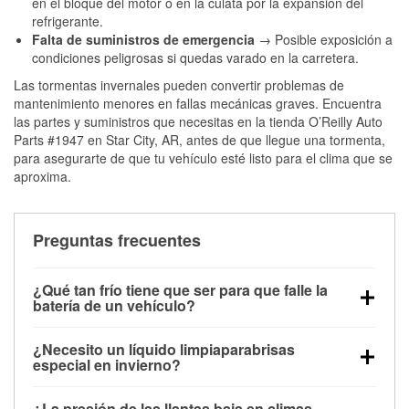
en el bloque del motor o en la culata por la expansión del
refrigerante.
Falta de suministros de emergencia
→ Posible exposición a
condiciones peligrosas si quedas varado en la carretera.
Las tormentas invernales pueden convertir problemas de
mantenimiento menores en fallas mecánicas graves. Encuentra
las partes y suministros que necesitas en la tienda O’Reilly Auto
Parts #1947 en Star City, AR, antes de que llegue una tormenta,
para asegurarte de que tu vehículo esté listo para el clima que se
aproxima.
Preguntas frecuentes
¿Qué tan frío tiene que ser para que falle la
batería de un vehículo?
La capacidad de la batería comienza a disminuir por
¿Necesito un líquido limpiaparabrisas
debajo de los 32 °F y puede perder hasta la mitad de
especial en invierno?
su potencia de arranque cerca de los 0 °F, lo que
Sí. El líquido limpiaparabrisas para invierno resiste
aumenta la probabilidad de que el vehículo no
¿La presión de las llantas baja en climas