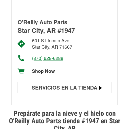
O'Reilly Auto Parts
Star City, AR #1947
601 S Lincoln Ave
Star City, AR 71667
(870) 628-6288
Shop Now
SERVICIOS EN LA TIENDA
Prueba de batería
Prueba de alternadores y
Prepárate para la nieve y el hielo con
arrancadores
O’Reilly Auto Parts tienda #1947 en Star
City, AR