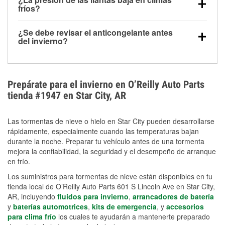
la congelación y ayuda a disolver la sal y la nieve
arranque.
fríos?
derretida en la carretera para mejorar la visibilidad.
Sí. La presión de las llantas normalmente disminuye
¿Se debe revisar el anticongelante antes
alrededor de 1 PSI por cada 10 °F que baja la
del invierno?
temperatura. Puedes obtener más información sobre
Sí. Una mezcla adecuada del anticongelante protege
la baja presión en invierno en nuestro artículo.
el motor contra la congelación, las grietas internas y
el sobrecalentamiento en condiciones de frío
Prepárate para el invierno en O’Reilly Auto Parts
extremo. Aprende cómo comprobar la protección
tienda #1947 en Star City, AR
anticongelante en nuestra sección How-To.
Las tormentas de nieve o hielo en Star City pueden desarrollarse
rápidamente, especialmente cuando las temperaturas bajan
durante la noche. Preparar tu vehículo antes de una tormenta
mejora la confiabilidad, la seguridad y el desempeño de arranque
en frío.
Los suministros para tormentas de nieve están disponibles en tu
tienda local de O’Reilly Auto Parts 601 S Lincoln Ave en Star City,
AR, incluyendo
fluidos para invierno
,
arrancadores de batería
y
baterías automotrices
,
kits de emergencia
, y
accesorios
para clima frío
los cuales te ayudarán a mantenerte preparado