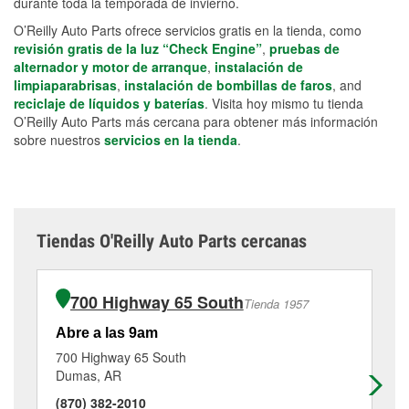
durante toda la temporada de invierno.
O’Reilly Auto Parts ofrece servicios gratis en la tienda, como
revisión gratis de la luz “Check Engine”
,
pruebas de
alternador y motor de arranque
,
instalación de
limpiaparabrisas
,
instalación de bombillas de faros
, and
reciclaje de líquidos y baterías
. Visita hoy mismo tu tienda
O’Reilly Auto Parts más cercana para obtener más información
sobre nuestros
servicios en la tienda
.
Tiendas O'Reilly Auto Parts cercanas
700 Highway 65 South
Tienda 1957
Abre a las 9am
Ab
700 Highway 65 South
15
Dumas, AR
Pin
(870) 382-2010
(8