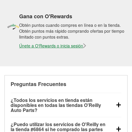
Gana con O'Rewards
Obtén puntos cuando compres en línea o en la tienda.
Obtén puntos más rápido comprando ofertas por tiempo
limitado con puntos extras.
Únete a O'Rewards o inicia sesión
Preguntas Frecuentes
¿Todos los servicios en tienda están
disponibles en todas las tiendas O'Reilly
Auto Parts?
Todos los servicios gratuitos de tienda, incluyendo
¿Puedo utilizar los servicios de O'Reilly en
las pruebas de batería, pruebas de alternador y
la tienda #6864 si he comprado las partes