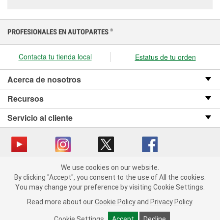
PROFESIONALES EN AUTOPARTES
®
Contacta tu tienda local
Estatus de tu orden
Acerca de nosotros
Recursos
Servicio al cliente
We use cookies on our website.
Copyright © 2008-2026 O’Reilly Auto Parts v OST_3.2.0.0.729 (3) cv1361
We use cookies on our website. By clicking "Accept", you consent
By clicking "Accept", you consent to the use of All the cookies.
catalog_main
to the use of All the cookies.
You may change your preference by visiting Cookie Settings.
You may change your preference by visiting Cookie Settings.
Política de privacidad
Ley de transparencia en las cadenas de suministro
Read more about our
Read more about our
Cookie Policy
Cookie Policy
and
and
Privacy Policy
Privacy Policy
.
.
de California
Cookie Settings
Cookie Settings
Accept
Accept
Decline
Decline