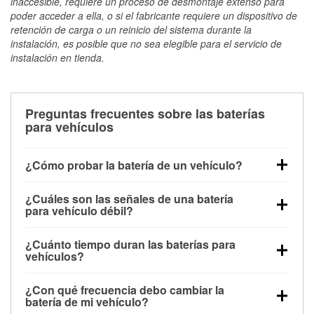
inaccesible, requiere un proceso de desmontaje extenso para
poder acceder a ella, o si el fabricante requiere un dispositivo de
retención de carga o un reinicio del sistema durante la
instalación, es posible que no sea elegible para el servicio de
instalación en tienda.
Preguntas frecuentes sobre las baterías
para vehículos
¿Cómo probar la batería de un vehículo?
Puedes probar la batería de un vehículo de varias
¿Cuáles son las señales de una batería
maneras. El método más rápido es utilizar un
para vehículo débil?
multímetro: con el vehículo apagado, conecta los
Una batería débil suele dar algunas señales de
cables a las terminales de la batería y verifica el
¿Cuánto tiempo duran las baterías para
advertencia. Un arranque lento del motor, faros
voltaje: una batería en buen estado y totalmente
vehículos?
tenues, chasquidos al girar la llave o luces de
cargada debería indicar unos 12.6 voltios. Es
La mayoría de las baterías para vehículos duran
advertencia en el tablero pueden ser indicaciones de
importante saber que las baterías descargadas a
¿Con qué frecuencia debo cambiar la
entre 3 y 5 años. La duración exacta depende de los
que la batería tiene una potencia de carga débil.
veces pueden mostrar una carga completa, y un
batería de mi vehículo?
hábitos de conducción, las condiciones
También puedes notar problemas eléctricos, como
diagnóstico más preciso incluiría realizar una prueba