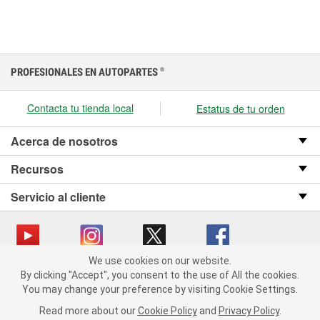
PROFESIONALES EN AUTOPARTES
®
Contacta tu tienda local
Estatus de tu orden
Acerca de nosotros
Recursos
Servicio al cliente
We use cookies on our website.
We use cookies on our website. By clicking "Accept", you consent
Copyright © 2008-2026 O’Reilly Auto Parts v OST_3.2.0.0.729 (3) cv1361
By clicking "Accept", you consent to the use of All the cookies.
to the use of All the cookies.
catalog_main
You may change your preference by visiting Cookie Settings.
You may change your preference by visiting Cookie Settings.
Política de privacidad
Ley de transparencia en las cadenas de suministro
Read more about our
Read more about our
Cookie Policy
Cookie Policy
and
and
Privacy Policy
Privacy Policy
.
.