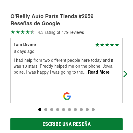
Más información sobre el Programa de Préstamo de
ser rectificados con seguridad. Si tus tambores o discos no
Herramientas de O'Reilly
pueden ser reutilizados, podemos ayudarte a encontrar las
partes de reemplazo correctas para tu reparación.
O'Reilly Auto Parts Tienda #2959
Reseñas de Google
Rectificación de tambores y discos de freno
4.3 rating of 479 reviews
I am Divine
Car
8 days ago
30 
I had help from two different people here today and it
(Tr
was 10 stars. Freddy helped me on the phone. Jovial
AL
polite. I was happy I was going to the
...
Read More
PA
AT 
ESCRIBE UNA RESEÑA