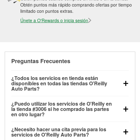
Obtén puntos más rápido comprando ofertas por tiempo
limitado con puntos extras.
Únete a O'Rewards o inicia sesión
Preguntas Frecuentes
¿Todos los servicios en tienda están
disponibles en todas las tiendas O'Reilly
Auto Parts?
Todos los servicios gratuitos de tienda, incluyendo
¿Puedo utilizar los servicios de O'Reilly en
las pruebas de batería, pruebas de alternador y
la tienda #3006 si he comprado las partes
motor de arranque, revisión de la luz “Check Engine”
en otro lugar?
con O'Reilly VeriScan® e instalación de
Puedes solicitar la mayoría de los servicios en tienda
limpiaparabrisas o bombillas, están disponibles en
¿Necesito hacer una cita previa para los
de O'Reilly Auto Parts que estén disponibles en la
todas las tiendas O'Reilly Auto Parts. La tienda
servicios de O'Reilly Auto Parts?
tienda #3006 de Carmichael, CA aunque hayas