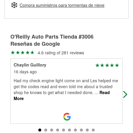
medirán tus tambores o discos para determinar si pueden
Compra suministros para tormentas de nieve
Más información sobre el Programa de Préstamo de
ser rectificados con seguridad. Si tus tambores o discos no
Herramientas de O'Reilly
pueden ser reutilizados, podemos ayudarte a encontrar las
partes de reemplazo correctas para tu reparación.
Rectificación de tambores y discos de freno
O'Reilly Auto Parts Tienda #3006
Reseñas de Google
4.6 rating of 281 reviews
Chaylin Guillory
Bri
16 days ago
16 
Had my check engine light come on and Les helped me
The
get the codes read and even told me about a trusted
shop he knows to get what I needed done.
...
Read
More