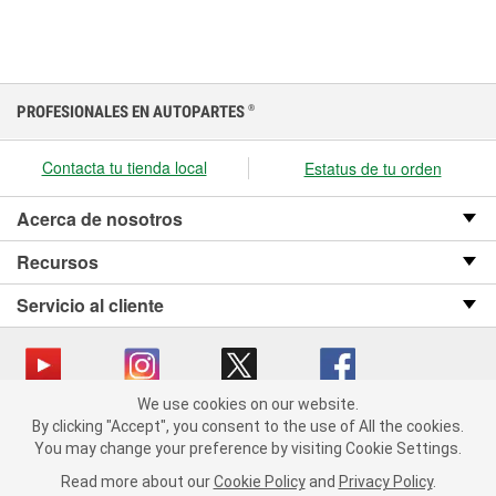
PROFESIONALES EN AUTOPARTES
®
Contacta tu tienda local
Estatus de tu orden
Acerca de nosotros
Recursos
Servicio al cliente
We use cookies on our website.
We use cookies on our website. By clicking "Accept", you consent
Copyright © 2008-2026 O’Reilly Auto Parts v OST_3.2.0.0.729 (3) cv1361
By clicking "Accept", you consent to the use of All the cookies.
to the use of All the cookies.
catalog_main
You may change your preference by visiting Cookie Settings.
You may change your preference by visiting Cookie Settings.
Política de privacidad
Ley de transparencia en las cadenas de suministro
Read more about our
Read more about our
Cookie Policy
Cookie Policy
and
and
Privacy Policy
Privacy Policy
.
.