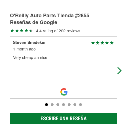
Más información sobre el Programa de Préstamo de
ser rectificados con seguridad. Si tus tambores o discos no
Herramientas de O'Reilly
pueden ser reutilizados, podemos ayudarte a encontrar las
partes de reemplazo correctas para tu reparación.
O'Reilly Auto Parts Tienda #2855
Reseñas de Google
Rectificación de tambores y discos de freno
4.4 rating of 262 reviews
Steven Snedeker
Ms.
1 month ago
2 m
Very cheap an nice
I lo
par
ESCRIBE UNA RESEÑA