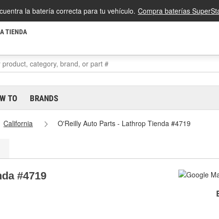
cuentra la batería correcta para tu vehículo.
Compra baterías SuperSta
LA TIENDA
W TO
BRANDS
California
O'Reilly Auto Parts - Lathrop Tienda #4719
enda #4719