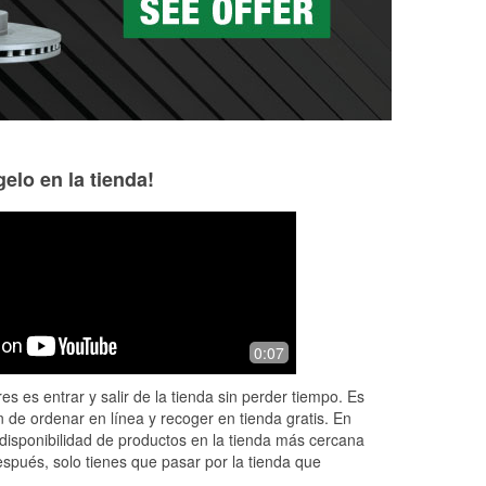
elo en la tienda!
Mario Castro
Bob Brown
5 months ago
5 months ago
Matthew the Manager helped me get
Typical auto parts
0:07
the right belt I needed for my car. And
available help. An
helped me install it. I got it after an
chains!
es es entrar y salir de la tienda sin perder tiempo. Es
hour of working on it. Matthew
...
 de ordenar en línea y recoger en tienda gratis. En
Read More
disponibilidad de productos en la tienda más cercana
espués, solo tienes que pasar por la tienda que