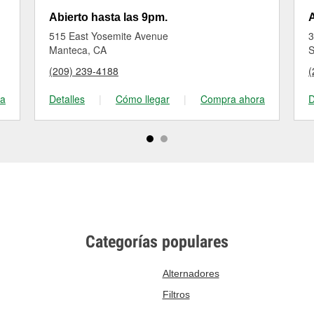
Abierto hasta las 9pm.
A
515 East Yosemite Avenue
3
Manteca, CA
S
(209) 239-4188
(
ra
Detalles
|
Cómo llegar
|
Compra ahora
D
Categorías populares
Alternadores
Filtros