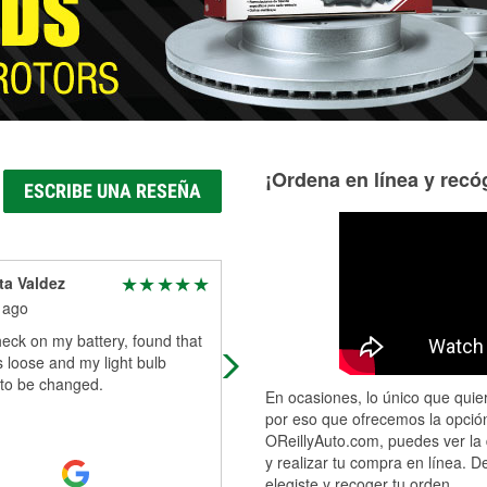
¡Ordena en línea y recóg
ESCRIBE UNA RESEÑA
ta Valdez
Jose Cisneros
 ago
1 month ago
eck on my battery, found that
Great
 loose and my light bulb
to be changed.
En ocasiones, lo único que quier
por eso que ofrecemos la opción
OReillyAuto.com, puedes ver la 
y realizar tu compra en línea. D
elegiste y recoger tu orden.