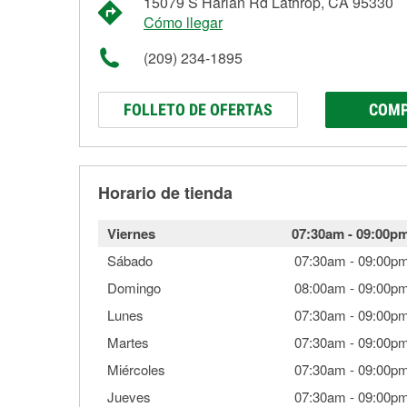
15079 S Harlan Rd Lathrop, CA 95330
Cómo llegar
(209) 234-1895
FOLLETO DE OFERTAS
COMP
Horario de tienda
Viernes
07:30am
-
09:00p
Sábado
07:30am
-
09:00p
Domingo
08:00am
-
09:00p
Lunes
07:30am
-
09:00p
Martes
07:30am
-
09:00p
Miércoles
07:30am
-
09:00p
Jueves
07:30am
-
09:00p