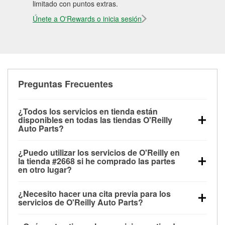
limitado con puntos extras.
Únete a O'Rewards o inicia sesión
Preguntas Frecuentes
¿Todos los servicios en tienda están
disponibles en todas las tiendas O'Reilly
Auto Parts?
Todos los servicios gratuitos de tienda, incluyendo
¿Puedo utilizar los servicios de O'Reilly en
las pruebas de batería, pruebas de alternador y
la tienda #2668 si he comprado las partes
motor de arranque, revisión de la luz “Check Engine”
en otro lugar?
con O'Reilly VeriScan® e instalación de
Puedes solicitar la mayoría de los servicios en tienda
limpiaparabrisas o bombillas, están disponibles en
¿Necesito hacer una cita previa para los
de O'Reilly Auto Parts que estén disponibles en la
todas las tiendas O'Reilly Auto Parts. La tienda
servicios de O'Reilly Auto Parts?
tienda #2668 de Lemon Grove, CA aunque hayas
O'Reilly #2668 de Lemon Grove, CA también ofrece
No es necesario agendar una cita para ninguno de
comprado las partes en otro sitio. Los servicios como
servicios especializados como:
reciclaje de baterías