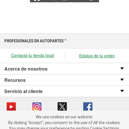
PROFESIONALES EN AUTOPARTES
®
Contacta tu tienda local
Estatus de tu orden
Acerca de nosotros
Recursos
Servicio al cliente
We use cookies on our website.
We use cookies on our website. By clicking "Accept", you consent
Copyright © 2008-2026 O’Reilly Auto Parts v OST_3.2.0.0.729 (3) cv1361
By clicking "Accept", you consent to the use of All the cookies.
to the use of All the cookies.
catalog_main
You may change your preference by visiting Cookie Settings.