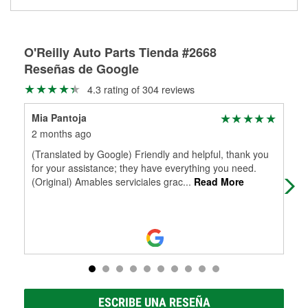
medirán tus tambores o discos para determinar si pueden
Más información sobre el Programa de Préstamo de
ser rectificados con seguridad. Si tus tambores o discos no
Herramientas de O'Reilly
pueden ser reutilizados, podemos ayudarte a encontrar las
partes de reemplazo correctas para tu reparación.
O'Reilly Auto Parts Tienda #2668
Reseñas de Google
Rectificación de tambores y discos de freno
4.3 rating of 304 reviews
Mia Pantoja
Ash
2 months ago
5 m
(Translated by Google) Friendly and helpful, thank you
Ala
for your assistance; they have everything you need.
str
(Original) Amables serviciales grac
...
Read More
off
Mo
ESCRIBE UNA RESEÑA