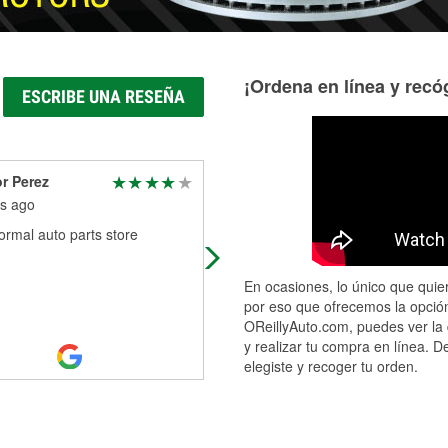
¡Ordena en línea y recóg
ESCRIBE UNA RESEÑA
r Perez
Wendy Jo Gonzales
s ago
11 months ago
ormal auto parts store
I want to give a big shout-out to Ju
at O’Reilly Auto Parts. Wow! From 
moment I walked in, I could see h
En ocasiones, lo único que quier
hard he was working, moving qu
...
por eso que ofrecemos la opción
Read More
OReillyAuto.com, puedes ver la 
y realizar tu compra en línea. D
elegiste y recoger tu orden.