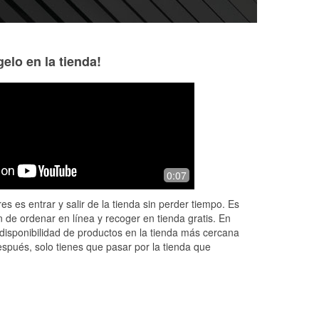
elo en la tienda!
Oscar Gutierrez
11 months ago
nior
(Translated by Google) They helped
0:07
the
me with parts for my car...thank you,
ow
very good service. (Original) Ayudaron
es es entrar y salir de la tienda sin perder tiempo. Es
con partes para mi carro ...grac
...
 de ordenar en línea y recoger en tienda gratis. En
Read More
disponibilidad de productos en la tienda más cercana
espués, solo tienes que pasar por la tienda que