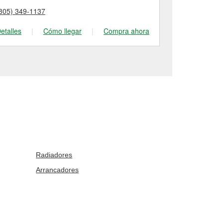
805) 349-1137
(805) 922-83
etalles
|
Cómo llegar
|
Compra ahora
Detalles
|
Radiadores
Arrancadores