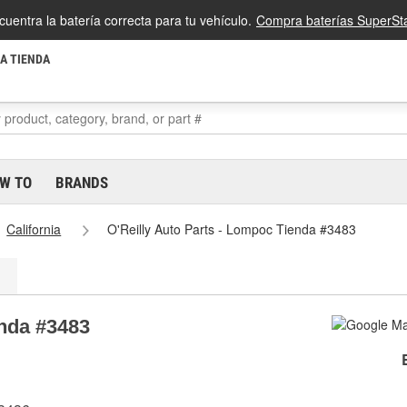
cuentra la batería correcta para tu vehículo.
Compra baterías SuperSta
LA TIENDA
W TO
BRANDS
California
O'Reilly Auto Parts - Lompoc Tienda #3483
enda #3483