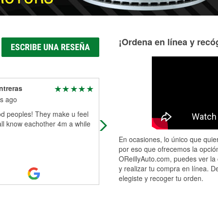
¡Ordena en línea y recóg
ESCRIBE UNA RESEÑA
ntreras
Carlos Morales
s ago
7 months ago
od peoples! They make u feel
This is a reviewer on the brand not
all know eachother 4m a while
store with that being said I prefer
O’Reilly a over autozone There’s is
En ocasiones, lo único que quier
big difference in quality for n
...
Rea
por eso que ofrecemos la opción
More
OReillyAuto.com, puedes ver la 
y realizar tu compra en línea. D
elegiste y recoger tu orden.