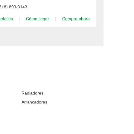
818) 893-3143
(818) 781-68
etalles
|
Cómo llegar
|
Compra ahora
Detalles
|
Radiadores
Arrancadores