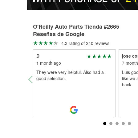
O'Reilly Auto Parts Tienda #2665
Reseñas de Google
4.3 rating of 240 reviews
D
jose co
1 month ago
7 month
They were very helpful. Also had a
Luis go
good selection.
like we 
back