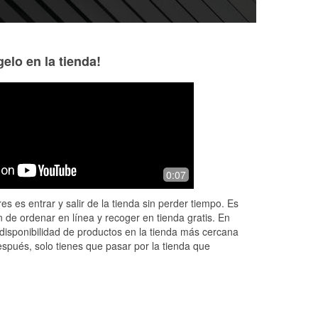
elo en la tienda!
Vincent Vasquez
_duh_ bozz_
9 months ago
10 months ago
 the
Great service, Robert was really
Went in today for
0:07
helpful on exchanging a part under
vehicle was unsur
 a
warranty.
my car until an a
es es entrar y salir de la tienda sin perder tiempo. Es
d
named Robert cam
 de ordenar en línea y recoger en tienda gratis. En
the q
...
Read Mor
disponibilidad de productos en la tienda más cercana
espués, solo tienes que pasar por la tienda que