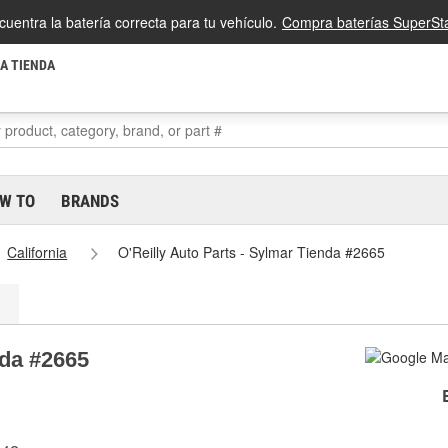
cuentra la batería correcta para tu vehículo.
Compra baterías SuperSta
LA TIENDA
W TO
BRANDS
California
O'Reilly Auto Parts - Sylmar Tienda #2665
nda #2665