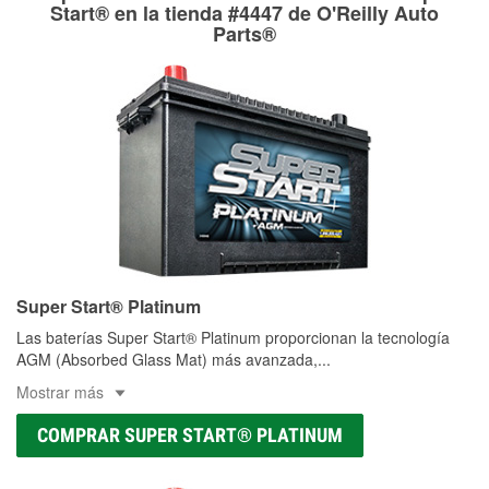
Más información sobre el Programa de Préstamo de
ser rectificados con seguridad. Si tus tambores o discos no
Start® en la tienda #4447 de O'Reilly Auto
Herramientas de O'Reilly
pueden ser reutilizados, podemos ayudarte a encontrar las
Parts®
partes de reemplazo correctas para tu reparación.
Rectificación de tambores y discos de freno
Super Start® Platinum
Las baterías Super Start® Platinum proporcionan la tecnología
AGM (Absorbed Glass Mat) más avanzada,
...
Mostrar más
COMPRAR SUPER START® PLATINUM