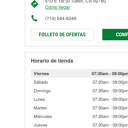
510 E 1st St Tustin, CA 92780
Cómo llegar
(714) 544-9249
FOLLETO DE OFERTAS
COMP
Horario de tienda
Viernes
07:30am
-
09:00p
Sábado
07:30am
-
09:00p
Domingo
07:30am
-
09:00p
Lunes
07:30am
-
09:00p
Martes
07:30am
-
09:00p
Miércoles
07:30am
-
09:00p
Jueves
07:30am
-
09:00p