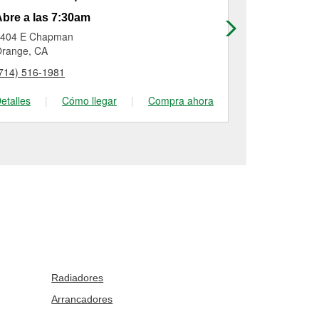
bre a las 7:30am
Abierto has
404 E Chapman
15315 Culver
range, CA
Irvine, CA
714) 516-1981
(949) 559-12
etalles
|
Cómo llegar
|
Compra ahora
Detalles
|
Radiadores
Arrancadores