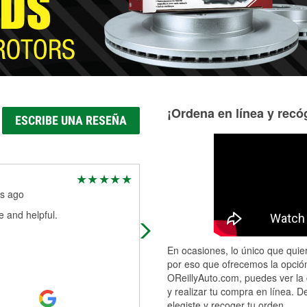
¡Ordena en línea y recóg
ESCRIBE UNA RESEÑA
Ed Rigsbee
s ago
3 months ago
e and helpful.
Picked up windshield wipers and
Andres installed them for me. Very
nice service. I would highly
En ocasiones, lo único que quier
recommend showing there.
por eso que ofrecemos la opción
OReillyAuto.com, puedes ver la 
y realizar tu compra en línea. D
elegiste y recoger tu orden.