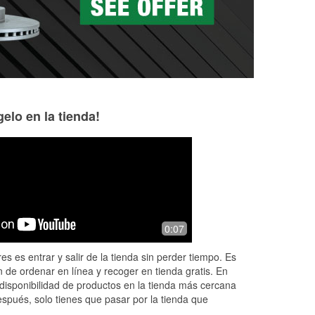
elo en la tienda!
John McBride
Charles W
5 months ago
5 months ago
Been going there for years. John is an
Friendly staff
0:07
amazing manager, Steve is an
amazing clerk, Charlie is an amazing
es es entrar y salir de la tienda sin perder tiempo. Es
Parts sorcerer, everybody at the store
 de ordenar en línea y recoger en tienda gratis. En
i
...
Read More
disponibilidad de productos en la tienda más cercana
espués, solo tienes que pasar por la tienda que