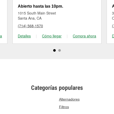
Abierto hasta las 10pm.
A
1015 South Main Street
3
Santa Ana, CA
O
(714) 568-1570
(
ra
Detalles
|
Cómo llegar
|
Compra ahora
D
Categorías populares
Alternadores
Filtros