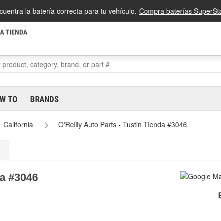
cuentra la batería correcta para tu vehículo.
Compra baterías SuperSta
LA TIENDA
W TO
BRANDS
California
O'Reilly Auto Parts - Tustin Tienda #3046
da #3046