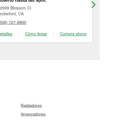
bierto hasta las 9pm.
Abierto has
2999 Blossom Ct
430 South C
ockeford, CA
Lodi, CA
209) 727-9900
(209) 333-71
etalles
|
Cómo llegar
|
Compra ahora
Detalles
|
Radiadores
Arrancadores