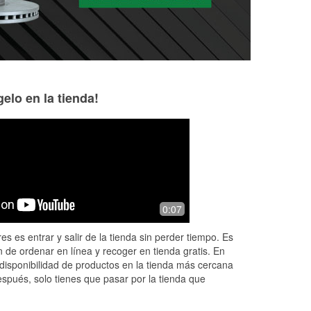
elo en la tienda!
Nick Nayme
Scott Davies
5 months ago
6 months ago
Solid knowledge and experience here.
Went in to have m
0:07
The staff had deep knowledge of all
Was helped by Chr
auto fields since someone was versed
the battery was ba
es es entrar y salir de la tienda sin perder tiempo. Es
in each area. They know and play
price online and m
 de ordenar en línea y recoger en tienda gratis. En
go
...
Read More
i
...
Read More
disponibilidad de productos en la tienda más cercana
espués, solo tienes que pasar por la tienda que