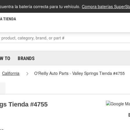
cuentra la batería correcta para tu vehículo.
Compra baterías SuperSta
LA TIENDA
W TO
BRANDS
California
O'Reilly Auto Parts - Valley Springs Tienda #4755
ngs Tienda #4755