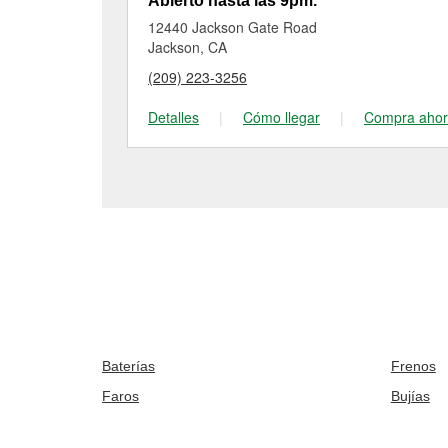
Abierto hasta las 9pm.
12440 Jackson Gate Road
Jackson, CA
(209) 223-3256
Detalles
|
Cómo llegar
|
Compra aho
Baterías
Frenos
Faros
Bujías