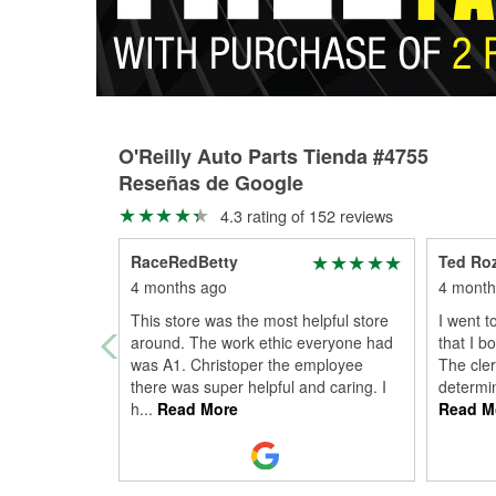
O'Reilly Auto Parts Tienda #4755
Reseñas de Google
4.3 rating of 152 reviews
RaceRedBetty
Ted Ro
4 months ago
4 month
This store was the most helpful store
I went t
around. The work ethic everyone had
that I b
was A1. Christoper the employee
The cler
there was super helpful and caring. I
determi
h
...
Read More
Read M