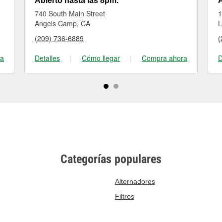
Abierto hasta las 8pm.
A
740 South Main Street
1
Angels Camp, CA
L
(209) 736-6889
(
ra
Detalles
|
Cómo llegar
|
Compra ahora
D
Categorías populares
Alternadores
Filtros