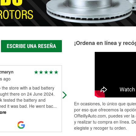
¡Ordena en línea y recóg
ESCRIBE UNA RESEÑA
zmaryn
cameron brockway
s ago
4 months ago
o the store with a bad battery
great customer service
ought there on 24 June 2024.
k tested the battery and
En ocasiones, lo único que quier
ned it was bad. He went bac
...
por eso que ofrecemos la opción
ore
OReillyAuto.com, puedes ver la 
y realizar tu compra en línea. D
elegiste y recoger tu orden.