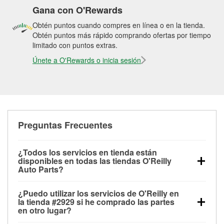
Gana con O'Rewards
Obtén puntos cuando compres en línea o en la tienda.
Obtén puntos más rápido comprando ofertas por tiempo
limitado con puntos extras.
Únete a O'Rewards o inicia sesión
Preguntas Frecuentes
¿Todos los servicios en tienda están
disponibles en todas las tiendas O'Reilly
Auto Parts?
Todos los servicios gratuitos de tienda, incluyendo
¿Puedo utilizar los servicios de O'Reilly en
las pruebas de batería, pruebas de alternador y
la tienda #2929 si he comprado las partes
motor de arranque, revisión de la luz “Check Engine”
en otro lugar?
con O'Reilly VeriScan® e instalación de