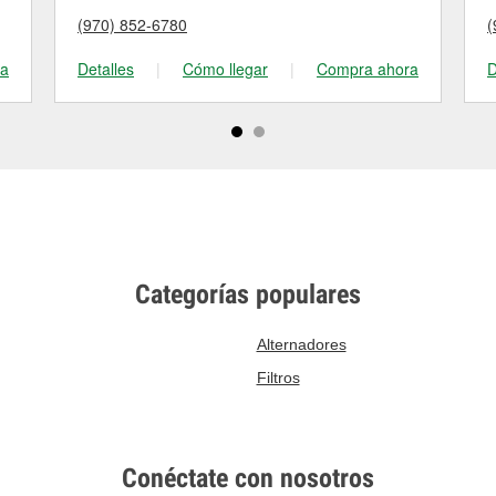
(970) 852-6780
(
ra
Detalles
|
Cómo llegar
|
Compra ahora
D
Categorías populares
Alternadores
Filtros
Conéctate con nosotros