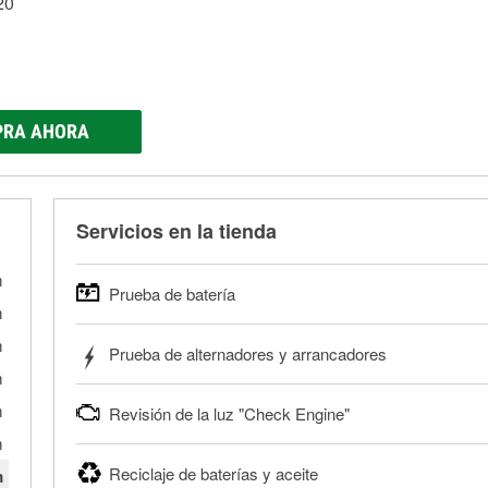
20
RA AHORA
Servicios en la tienda
m
Prueba de batería
m
O'Reilly Auto Parts ofrece pruebas gratis de baterías para
m
Prueba de alternadores y arrancadores
pesados, y para deportes motorizados. Las baterías pueden
m
la tienda si es necesario. Si necesitas una batería nueva, 
Tu tienda local O'Reilly Auto Parts puede probar gratis el m
la correcta para tu vehículo y presupuesto.
m
Revisión de la luz "Check Engine"
tienda más cercana para que prueben el sistema de carga 
Más información acerca de las pruebas GRATIS de batería.
alternador o el motor de arranque y llévalos para que los p
m
Si tu luz "Check Engine" está encendida y estás cerca de u
Reciclaje de baterías y aceite
m
Más información acerca de las pruebas GRATIS de motor d
autopartes pueden escanear y leer gratis los códigos de la 