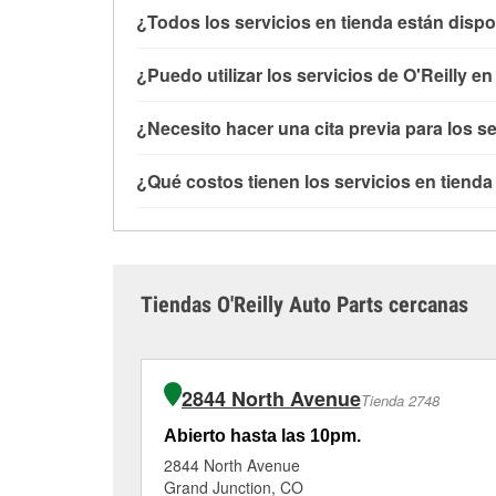
¿Todos los servicios en tienda están dispo
Todos los servicios gratuitos de tienda, inclu
¿Puedo utilizar los servicios de O'Reilly e
con O'Reilly VeriScan® e instalación de limpi
de Clifton, CO también ofrece servicios espe
Puedes solicitar la mayoría de los servicios 
¿Necesito hacer una cita previa para los se
tambores y discos de freno.
Si el servicio que
comprado las partes en otro sitio. Los servici
cuentan con estos servicios.
independientemente de si has comprado los art
No es necesario agendar una cita para ninguno
¿Qué costos tienen los servicios en tienda
baterías o limpiaparabrisas requieren que las 
un profesional en autopartes por el servicio q
instalación cuando se recoja la orden en la t
que tengas que esperar unos minutos, pero el e
Aunque muchos de los servicios de la tienda O
Loop, Clifton, CO.
carretera cuanto antes.
la revisión de la luz “Check Engine” con O'Rei
limpiaparabrisas o la instalación de bombillas
adicionales, como el rectificado de discos y t
Tiendas O'Reilly Auto Parts cercanas
#2993 para obtener más información.
2844 North Avenue
Tienda 2748
Abierto hasta las 10pm.
2844 North Avenue
Grand Junction, CO