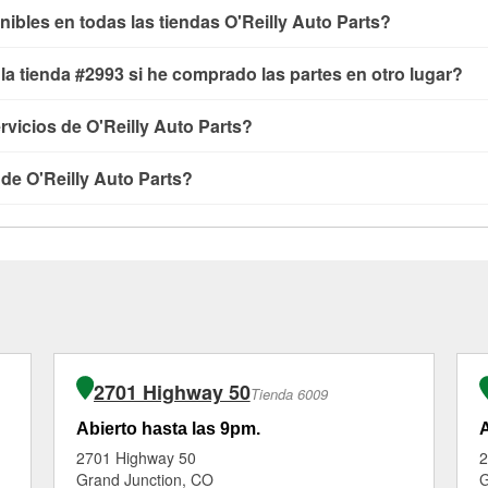
nibles en todas las tiendas O'Reilly Auto Parts?
yendo las pruebas de batería, pruebas de alternador y motor de 
n la tienda #2993 si he comprado las partes en otro lugar?
aparabrisas o bombillas, están disponibles en todas las tiendas 
cializados como:
reciclaje de baterías y aceite, programa de pré
en tienda de O'Reilly Auto Parts que estén disponibles en la ti
rvicios de O'Reilly Auto Parts?
 necesitas no está disponible en la tienda #2993, consulta las
t
os como pruebas de batería y recarga, así como reciclaje de bate
ículos en O'Reilly Auto Parts, o no. Sin embargo, ciertos servi
 de los servicios ofrecidos en la tienda O'Reilly Auto Parts #29
 de O'Reilly Auto Parts?
partes se compren en la tienda. Las compras también se pueden r
ue necesites. Dependiendo del número de clientes que haya en la
ienda #2993 de Clifton. Para más detalles, contáctanos al
(970) 
quipo de Clifton, CO está dedicado a prestar un excelente servic
'Reilly Auto Parts de Clifton, CO, como las pruebas de batería
lly VeriScan® son gratuitos en la tienda de Clifton, CO otros se
 requieren la compra de las partes o productos necesarios para 
ambores de freno, tienen un pequeño costo que puede variar segú
2701 Highway 50
Tienda 6009
Abierto hasta las 9pm.
A
2701 Highway 50
2
Grand Junction, CO
G