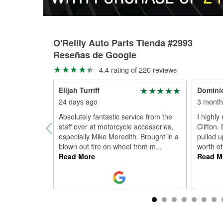
O'Reilly Auto Parts Tienda #2993
Reseñas de Google
4.4 rating of 220 reviews
Elijah Turriff
Dominic
24 days ago
3 month
Absolutely fantastic service from the
I highly
staff over at motorcycle accessories,
Clifton.
especially Mike Meredith. Brought in a
pulled u
blown out tire on wheel from m
...
worth of
Read More
Read M