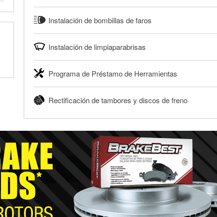
servicio proporciona un informe de códigos y posibles soluc
O'Reilly Auto Parts ofrece reciclaje gratis de baterías y ace
Nuestros profesionales revisarán el informe contigo y te ay
Instalación de bombillas de faros
engranajes y filtros de aceite para ayudarte a eliminarlos 
necesarias.
usado o filtro de aceite después de un cambio de aceite o 
O'Reilly Auto Parts puede instalar en una gran variedad de 
®
Diagnóstico GRATIS con O'Reilly VeriScan
tienda local O'Reilly Auto Parts para reciclarlos de forma se
Instalación de limpiaparabrisas
traseras y otras bombillas exteriores con la compra de éstas
Más información acerca del reciclaje GRATIS de aceite y ba
limitada dependiendo del tipo de vehículo. Obtén más inform
Cuando llegue el momento de reemplazar tus limpiaparabrisas
Programa de Préstamo de Herramientas
Compra tus bombillas con nosotros y te las instalamos GRA
encontrar los limpiaparabrisas correctos para tu vehículo. N
tus limpiaparabrisas con cualquier compra de limpiaparabr
El Programa de Préstamo de Herramientas de O'Reilly Auto 
línea y pedir que te los instalemos cuando los recojas en la 
Rectificación de tambores y discos de freno
para realizar diagnósticos y reparaciones en tu vehículo. 
Te instalamos GRATIS tus limpiaparabrisas
Auto Parts incluye más de 80 herramientas especializadas d
O'Reilly Auto Parts ofrece servicios en tienda de rectificac
un depósito reembolsable cuando las recojas.
realizar una reparación completa de frenos. Cuando traigas
Más información sobre el Programa de Préstamo de Herram
tus tambores o discos para determinar si pueden ser rectif
pueden ser reutilizados, podemos ayudarte a encontrar las 
Rectificación de tambores y discos de freno