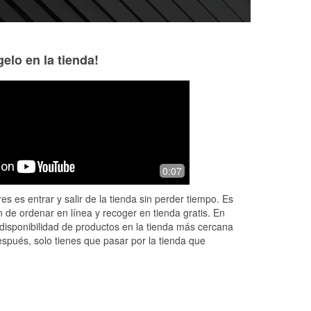
elo en la tienda!
Debra Hagman
Marcos Gallegos
6 months ago
8 months ago
why
The associate replaced my headlight
We pulled into orei
0:07
and discovered the radiator was
we did not have th
leaking coolant.
light out. Randy w
es es entrar y salir de la tienda sin perder tiempo. Es
helpful and helped 
 de ordenar en línea y recoger en tienda gratis. En
More
disponibilidad de productos en la tienda más cercana
espués, solo tienes que pasar por la tienda que