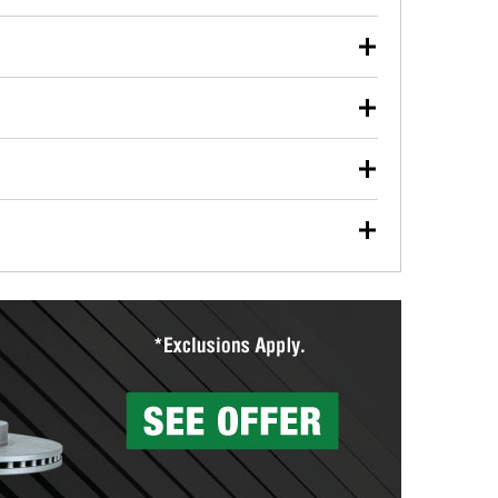
iones para que puedas realizar tu reparación.
ite usado de motor, líquido de transmisión, aceite de
udarán a encontrar las herramientas y partes
de forma segura. Ya sea que estés reciclando tu aceite
desechando una batería descargada, llévalos a tu
vehículos bombillas de faros, bombillas de luces
gura.
. La disponibilidad de este servicio puede ser
terías
ación en tu tienda local O'Reilly Auto Parts.
, visita cualquier tienda O'Reilly Auto Parts para
TIS.
uestros profesionales en autopartes instalarán gratis
isas. También puedes ordenar tus limpiaparabrisas en
Parts ofrece a la renta herramientas especializadas
tienda.
El Programa de Préstamo de Herramientas de O'Reilly
isponibles para rentar, solamente es necesario dejar
ión de tambores y discos de freno para ayudarte a
 tus partes de frenos, nuestros profesionales medirán
ientas de O'Reilly
icados con seguridad. Si tus tambores o discos no
partes de reemplazo correctas para tu reparación.