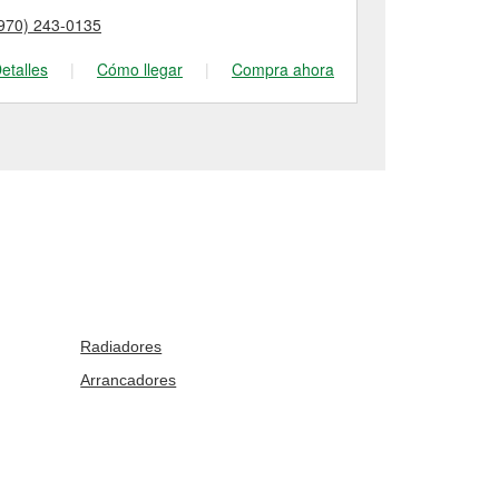
970) 243-0135
(970) 639-60
etalles
|
Cómo llegar
|
Compra ahora
Detalles
|
Radiadores
Arrancadores