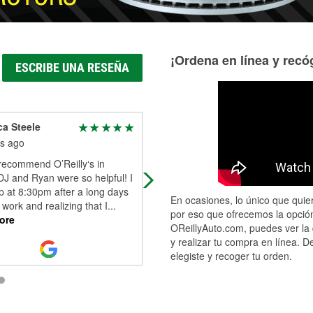
¡Ordena en línea y recóg
ESCRIBE UNA RESEÑA
a Steele
Joe Loveall
s ago
6 months ago
 recommend O’Reilly‘s in
DJ & Randy helped me figure out 
 DJ and Ryan were so helpful! I
my tail lights weren’t working. They
p at 8:30pm after a long days
found out my relay was taken by
En ocasiones, lo único que quier
 work and realizing that I
...
someone and got me ready for the
por eso que ofrecemos la opción
ore
roa
...
Read More
OReillyAuto.com, puedes ver la 
y realizar tu compra en línea. D
elegiste y recoger tu orden.