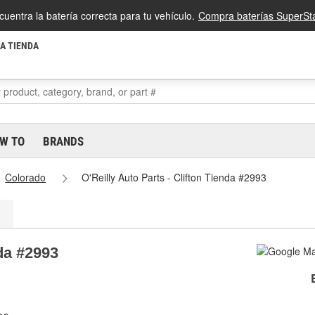
cuentra la batería correcta para tu vehículo.
Compra baterías SuperSta
LA TIENDA
W TO
BRANDS
Colorado
O'Reilly Auto Parts - Clifton Tienda #2993
nda #2993