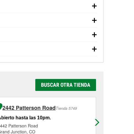
arranque, revisión de la luz “Check Engine”
O'Reilly Auto Parts. La tienda O'Reilly #2993
stamo de herramientas y rectificación de
enda #2993 de Clifton, CO aunque hayas
iendas cercanas
para determinar cuáles
rías y aceite usado, se ofrecen
cios como la instalación de bombillas,
93, simplemente visita la tienda y pregunta a
ealizar en línea y solicitar los servicios de
 tienda o del servicio solicitado, es posible
434-4117
o visítanos en 3221 I70 Business
io al cliente y a ayudarte a volver a la
, pruebas de alternador y motor de arranque y
rvicios como la instalación de
completar el servicio. Los servicios
n la tienda. Contacta o visita la tienda
BUSCAR OTRA TIENDA
2442 Patterson Road
1672 Hi
Tienda 5749
bierto hasta las 10pm.
Abierto has
442 Patterson Road
1672 Highwa
rand Junction, CO
Fruita, CO