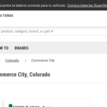
cuentra la batería correcta para tu vehículo.
Compra baterías SuperSta
LA TIENDA
W TO
BRANDS
Colorado
Commerce City
mmerce City, Colorado