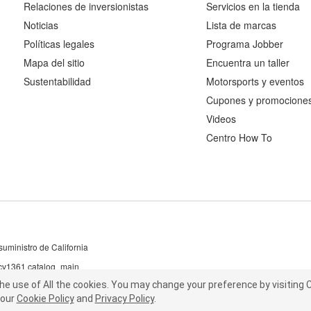
Relaciones de inversionistas
Servicios en la tienda
Noticias
Lista de marcas
Políticas legales
Programa Jobber
Mapa del sitio
Encuentra un taller
Sustentabilidad
Motorsports y eventos
Cupones y promocione
Videos
Centro How To
uministro de California
 cv1361 catalog_main
the use of All the cookies.
he use of All the cookies.
You may change your preference by visiting C
You may change your preference by visiting
our
t our
Cookie Policy
Cookie Policy
and
and
Privacy Policy
Privacy Policy
.
.