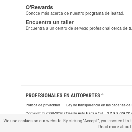
O'Rewards
Conoce más acerca de nuestro
programa de lealtad
.
Encuentra un taller
Encuentra a un centro de servicio profesional
cerca de ti
.
PROFESIONALES EN AUTOPARTES
®
Política de privacidad
Ley de transparencia en las cadenas de s
Copyright © 2008-2026 O’Reilly Auto Parts v OST_3.2.0.0.729 (3)
We use cookies on our website.
We use cookies on our website. By clicking "Accept", you consent to 
By clicking "Accept", you consent to t
Read more about 
abou