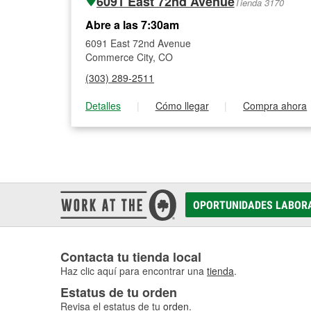
6091 East 72nd Avenue
Tienda 3170
Abre a las 7:30am
6091 East 72nd Avenue
Commerce City, CO
(303) 289-2511
Detalles
|
Cómo llegar
|
Compra ahora
OPORTUNIDADES LABOR
Contacta tu tienda local
Haz clic aquí para encontrar una
tienda
.
Estatus de tu orden
Revisa el estatus de tu
orden
.