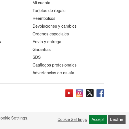
Mi cuenta
Tarjetas de regalo
Reembolsos
Devoluciones y cambios
Órdenes especiales
s
Envío y entrega
Garantías
SDS
Catálogos profesionales
Advertencias de estafa
ookie Settings.
 Cookie Settings.
Read more
Cookie Settings
Cookie Settings
Accept
Accept
Decline
Decline