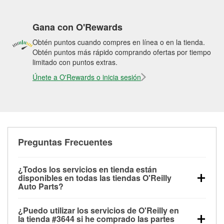
Gana con O'Rewards
Obtén puntos cuando compres en línea o en la tienda.
Obtén puntos más rápido comprando ofertas por tiempo
limitado con puntos extras.
Únete a O'Rewards o inicia sesión
Preguntas Frecuentes
¿Todos los servicios en tienda están
disponibles en todas las tiendas O'Reilly
Auto Parts?
Todos los servicios gratuitos de tienda, incluyendo
¿Puedo utilizar los servicios de O'Reilly en
las pruebas de batería, pruebas de alternador y
la tienda #3644 si he comprado las partes