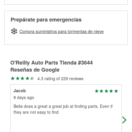
medirán tus tambores o discos para determinar si pueden
Más información sobre el Programa de Préstamo de
ser rectificados con seguridad. Si tus tambores o discos no
Herramientas de O'Reilly
pueden ser reutilizados, podemos ayudarte a encontrar las
Prepárate para emergencias
partes de reemplazo correctas para tu reparación.
Rectificación de tambores y discos de freno
Compra suministros para tormentas de nieve
O'Reilly Auto Parts Tienda #3644
Reseñas de Google
4.3 rating of 229 reviews
Jacob
Mat
8 days ago
2 m
Bella does a great a great job at finding parts. Even if
Very
they are not easy to find