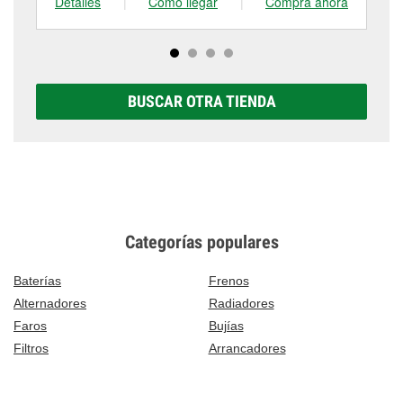
Detalles
|
Cómo llegar
|
Compra ahora
De
BUSCAR OTRA TIENDA
Categorías populares
Baterías
Frenos
Alternadores
Radiadores
Faros
Bujías
Filtros
Arrancadores