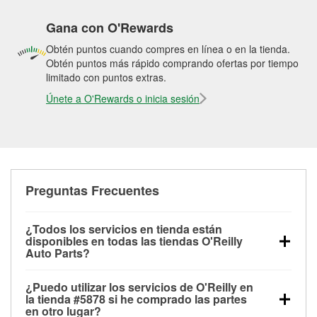
Gana con O'Rewards
Obtén puntos cuando compres en línea o en la tienda.
Obtén puntos más rápido comprando ofertas por tiempo
limitado con puntos extras.
Únete a O'Rewards o inicia sesión
Preguntas Frecuentes
¿Todos los servicios en tienda están
disponibles en todas las tiendas O'Reilly
Auto Parts?
Todos los servicios gratuitos de tienda, incluyendo
¿Puedo utilizar los servicios de O'Reilly en
las pruebas de batería, pruebas de alternador y
la tienda #5878 si he comprado las partes
motor de arranque, revisión de la luz “Check Engine”
en otro lugar?