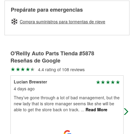
cerca de una de nuestras más de 1400 tiendas O'Reilly
medirán tus tambores o discos para determinar si pueden
Auto Parts que ofrecen este servicio, trae la manguera
Más información sobre el Programa de Préstamo de
ser rectificados con seguridad. Si tus tambores o discos no
Prepárate para emergencias
averiada o determina los acoplamientos y la longitud
Herramientas de O'Reilly
pueden ser reutilizados, podemos ayudarte a encontrar las
adecuados para que te construyamos una nueva. O'Reilly
partes de reemplazo correctas para tu reparación.
Compra suministros para tormentas de nieve
Auto Parts tiene las mangueras y los acoples adecuados
Rectificación de tambores y discos de freno
para reparar el sistema hidráulico de tu maquinaria
agrícola o de construcción.
Más información acerca del servicio de mangueras
O'Reilly Auto Parts Tienda #5878
hidráulicas a la medida en tu tienda local
Reseñas de Google
4.4 rating of 108 reviews
Lucian Brewster
Mat
4 days ago
18 
They’ve gone through a lot of bad management, but the
The
new lady that is store manager seems like she will be
are
able to get the store back on track.
...
Read More
esp
Re