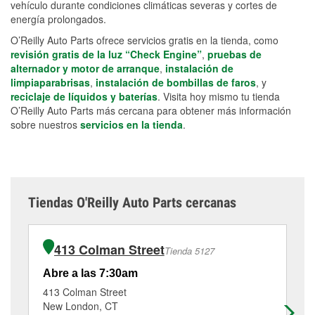
vehículo durante condiciones climáticas severas y cortes de
energía prolongados.
O’Reilly Auto Parts ofrece servicios gratis en la tienda, como
revisión gratis de la luz “Check Engine”
,
pruebas de
alternador y motor de arranque
,
instalación de
limpiaparabrisas
,
instalación de bombillas de faros
, y
reciclaje de líquidos y baterías
. Visita hoy mismo tu tienda
O’Reilly Auto Parts más cercana para obtener más información
sobre nuestros
servicios en la tienda
.
Tiendas O'Reilly Auto Parts cercanas
413 Colman Street
Tienda 5127
Abre a las 7:30am
Ab
413 Colman Street
72
New London, CT
Gr