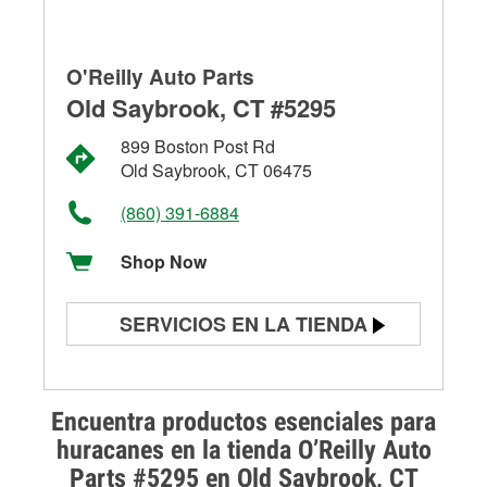
O'Reilly Auto Parts
Old Saybrook, CT #5295
899 Boston Post Rd
Old Saybrook, CT 06475
(860) 391-6884
Shop Now
SERVICIOS EN LA TIENDA
Prueba de batería
Prueba de alternadores y
Encuentra productos esenciales para
arrancadores
huracanes en la tienda O’Reilly Auto
Parts #5295 en Old Saybrook, CT
Revisión de la luz "Check Engine"