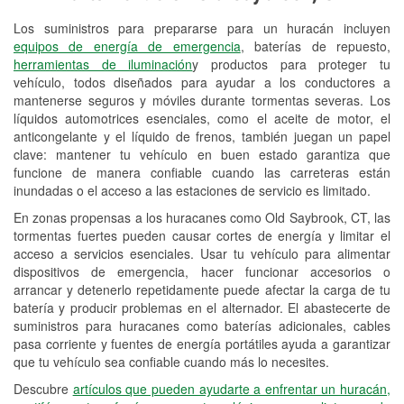
Los suministros para prepararse para un huracán incluyen
Reciclaje de baterías y aceite
equipos de energía de emergencia
, baterías de repuesto,
herramientas de iluminación
y productos para proteger tu
Instalación de bombillas de faros
vehículo, todos diseñados para ayudar a los conductores a
Instalación de limpiaparabrisas
mantenerse seguros y móviles durante tormentas severas. Los
líquidos automotrices esenciales, como el aceite de motor, el
Programa de Préstamo de
anticongelante y el líquido de frenos, también juegan un papel
clave: mantener tu vehículo en buen estado garantiza que
Herramientas
funcione de manera confiable cuando las carreteras están
inundadas o el acceso a las estaciones de servicio es limitado.
Rectificación de tambores y discos de
freno
En zonas propensas a los huracanes como Old Saybrook, CT, las
tormentas fuertes pueden causar cortes de energía y limitar el
Hurricane Supplies
acceso a servicios esenciales. Usar tu vehículo para alimentar
dispositivos de emergencia, hacer funcionar accesorios o
Snowstorm Supplies
arrancar y detenerlo repetidamente puede afectar la carga de tu
batería y producir problemas en el alternador. El abastecerte de
Conoce más
suministros para huracanes como baterías adicionales, cables
pasa corriente y fuentes de energía portátiles ayuda a garantizar
que tu vehículo sea confiable cuando más lo necesites.
Descubre
artículos que pueden ayudarte a enfrentar un huracán,