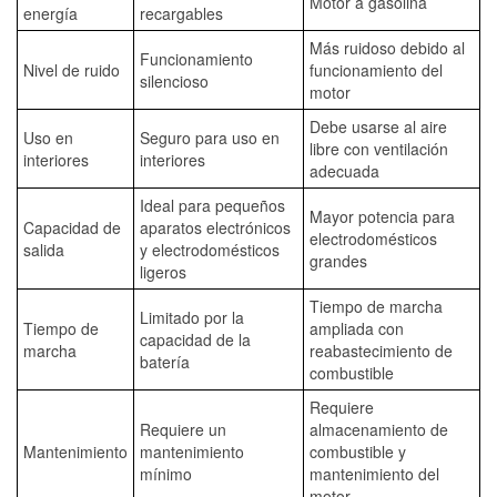
Motor a gasolina
energía
recargables
Más ruidoso debido al
Funcionamiento
Nivel de ruido
funcionamiento del
silencioso
motor
Debe usarse al aire
Uso en
Seguro para uso en
libre con ventilación
interiores
interiores
adecuada
Ideal para pequeños
Mayor potencia para
Capacidad de
aparatos electrónicos
electrodomésticos
salida
y electrodomésticos
grandes
ligeros
Tiempo de marcha
Limitado por la
Tiempo de
ampliada con
capacidad de la
marcha
reabastecimiento de
batería
combustible
Requiere
Requiere un
almacenamiento de
Mantenimiento
mantenimiento
combustible y
mínimo
mantenimiento del
motor