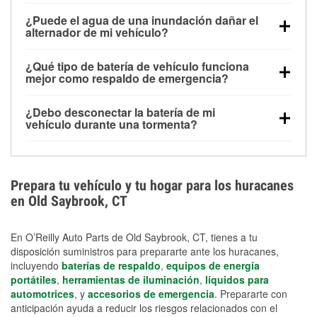
Una batería completamente cargada puede
¿Puede el agua de una inundación dañar el
alimentar pequeños accesorios durante un tiempo
alternador de mi vehículo?
limitado, pero el uso repetido sin conducir el vehículo
Sí. Los alternadores suelen estar montados en la
puede descargarla rápidamente. Se recomienda
¿Qué tipo de batería de vehículo funciona
parte baja del compartimento del motor y pueden
contar con un equipo de carga de respaldo para
mejor como respaldo de emergencia?
dañarse si se sumergen, lo que puede provocar una
cortes prolongados.
Las baterías AGM y marinas se usan comúnmente
falla en el sistema de carga y que la batería se agote
¿Debo desconectar la batería de mi
para aplicaciones de ciclo profundo porque son
días después de la exposición.
vehículo durante una tormenta?
selladas, resistentes a las vibraciones y más
Desconectarla puede ayudar a prevenir ciertas
adecuadas para ciclos repetidos de descarga
sobrecargas eléctricas, pero no te protegerá contra
profunda y recarga.
los daños por inundación. Evitar el agua estancada y
Prepara tu vehículo y tu hogar para los huracanes
preparar opciones de carga de respaldo son
en Old Saybrook, CT
medidas de protección más efectivas.
En O’Reilly Auto Parts de Old Saybrook, CT, tienes a tu
disposición suministros para prepararte ante los huracanes,
incluyendo
baterías de respaldo
,
equipos de energía
portátiles
,
herramientas de iluminación
,
líquidos para
automotrices
, y
accesorios de emergencia
. Prepararte con
anticipación ayuda a reducir los riesgos relacionados con el