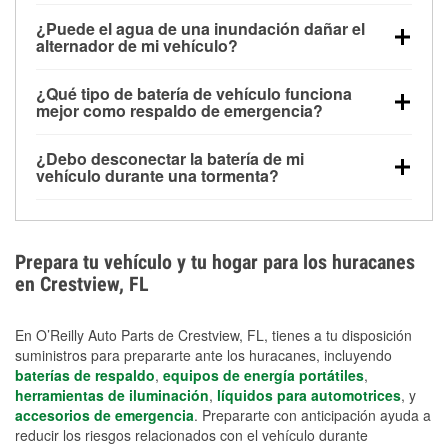
Una batería completamente cargada puede
¿Puede el agua de una inundación dañar el
alimentar pequeños accesorios durante un tiempo
alternador de mi vehículo?
limitado, pero el uso repetido sin conducir el vehículo
Sí. Los alternadores suelen estar montados en la
puede descargarla rápidamente. Se recomienda
¿Qué tipo de batería de vehículo funciona
parte baja del compartimento del motor y pueden
contar con un equipo de carga de respaldo para
mejor como respaldo de emergencia?
dañarse si se sumergen, lo que puede provocar una
cortes prolongados.
Las baterías AGM y marinas se usan comúnmente
falla en el sistema de carga y que la batería se agote
¿Debo desconectar la batería de mi
para aplicaciones de ciclo profundo porque son
días después de la exposición.
vehículo durante una tormenta?
selladas, resistentes a las vibraciones y más
Desconectarla puede ayudar a prevenir ciertas
adecuadas para ciclos repetidos de descarga
sobrecargas eléctricas, pero no te protegerá contra
profunda y recarga.
los daños por inundación. Evitar el agua estancada y
Prepara tu vehículo y tu hogar para los huracanes
preparar opciones de carga de respaldo son
en Crestview, FL
medidas de protección más efectivas.
En O’Reilly Auto Parts de Crestview, FL, tienes a tu disposición
suministros para prepararte ante los huracanes, incluyendo
baterías de respaldo
,
equipos de energía portátiles
,
herramientas de iluminación
,
líquidos para automotrices
, y
accesorios de emergencia
. Prepararte con anticipación ayuda a
reducir los riesgos relacionados con el vehículo durante