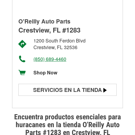
O'Reilly Auto Parts
Crestview, FL #1283
1200 South Ferdon Blvd
Crestview, FL 32536
(850) 689-4460
Shop Now
SERVICIOS EN LA TIENDA
Prueba de batería
Prueba de alternadores y
Encuentra productos esenciales para
arrancadores
huracanes en la tienda O’Reilly Auto
Parts #1283 en Crestview, FL
Revisión de la luz "Check Engine"