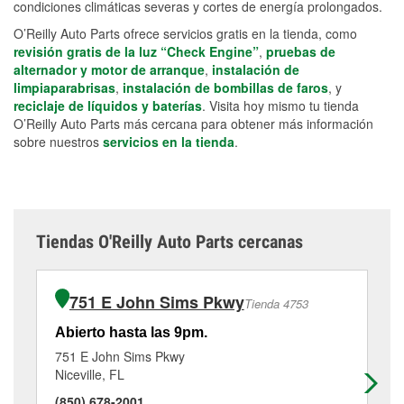
condiciones climáticas severas y cortes de energía prolongados.
O’Reilly Auto Parts ofrece servicios gratis en la tienda, como
revisión gratis de la luz “Check Engine”
,
pruebas de
alternador y motor de arranque
,
instalación de
limpiaparabrisas
,
instalación de bombillas de faros
, y
reciclaje de líquidos y baterías
. Visita hoy mismo tu tienda
O’Reilly Auto Parts más cercana para obtener más información
sobre nuestros
servicios en la tienda
.
Tiendas O'Reilly Auto Parts cercanas
751 E John Sims Pkwy
Tienda 4753
Abierto hasta las 9pm.
Ab
751 E John Sims Pkwy
9 
Niceville, FL
Fo
(850) 678-2001
(8