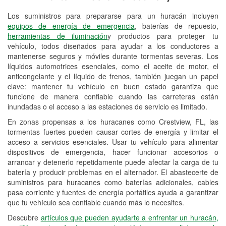
Los suministros para prepararse para un huracán incluyen
Reciclaje de baterías y aceite
equipos de energía de emergencia
, baterías de repuesto,
herramientas de iluminación
y productos para proteger tu
Instalación de bombillas de faros
vehículo, todos diseñados para ayudar a los conductores a
Instalación de limpiaparabrisas
mantenerse seguros y móviles durante tormentas severas. Los
líquidos automotrices esenciales, como el aceite de motor, el
Programa de Préstamo de
anticongelante y el líquido de frenos, también juegan un papel
clave: mantener tu vehículo en buen estado garantiza que
Herramientas
funcione de manera confiable cuando las carreteras están
inundadas o el acceso a las estaciones de servicio es limitado.
Rectificación de tambores y discos de
freno
En zonas propensas a los huracanes como Crestview, FL, las
tormentas fuertes pueden causar cortes de energía y limitar el
Mangueras hidráulicas a la medida
acceso a servicios esenciales. Usar tu vehículo para alimentar
dispositivos de emergencia, hacer funcionar accesorios o
Hurricane Supplies
arrancar y detenerlo repetidamente puede afectar la carga de tu
batería y producir problemas en el alternador. El abastecerte de
Conoce más
suministros para huracanes como baterías adicionales, cables
pasa corriente y fuentes de energía portátiles ayuda a garantizar
que tu vehículo sea confiable cuando más lo necesites.
Descubre
artículos que pueden ayudarte a enfrentar un huracán,