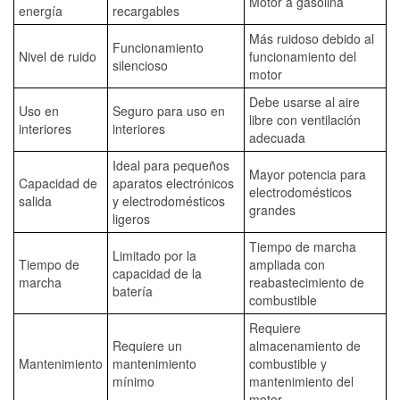
Motor a gasolina
energía
recargables
Más ruidoso debido al
Funcionamiento
Nivel de ruido
funcionamiento del
silencioso
motor
Debe usarse al aire
Uso en
Seguro para uso en
libre con ventilación
interiores
interiores
adecuada
Ideal para pequeños
Mayor potencia para
Capacidad de
aparatos electrónicos
electrodomésticos
salida
y electrodomésticos
grandes
ligeros
Tiempo de marcha
Limitado por la
Tiempo de
ampliada con
capacidad de la
marcha
reabastecimiento de
batería
combustible
Requiere
Requiere un
almacenamiento de
Mantenimiento
mantenimiento
combustible y
mínimo
mantenimiento del
motor