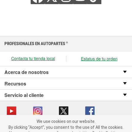
PROFESIONALES EN AUTOPARTES
®
Contacta tu tienda local
Estatus de tu orden
Acerca de nosotros
Recursos
Servicio al cliente
We use cookies on our website.
We use cookies on our website. By clicking "Accept", you consent
Copyright © 2008-2026 O’Reilly Auto Parts v OST_3.2.0.0.729 (3) cv1361
By clicking "Accept", you consent to the use of All the cookies.
to the use of All the cookies.
catalog_main