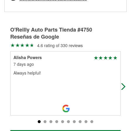
Más información sobre el Programa de Préstamo de
ser rectificados con seguridad. Si tus tambores o discos no
Herramientas de O'Reilly
pueden ser reutilizados, podemos ayudarte a encontrar las
partes de reemplazo correctas para tu reparación.
Rectificación de tambores y discos de freno
O'Reilly Auto Parts Tienda #4750
Reseñas de Google
4.6 rating of 330 reviews
Alisha Powers
eric
7 days ago
10 
Always helpful!
(Tr
ser