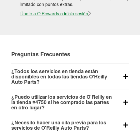
limitado con puntos extras.
Únete a O'Rewards o inicia sesión
Preguntas Frecuentes
¿Todos los servicios en tienda están
disponibles en todas las tiendas O'Reilly
Auto Parts?
Todos los servicios gratuitos de tienda, incluyendo
¿Puedo utilizar los servicios de O'Reilly en
las pruebas de batería, pruebas de alternador y
la tienda #4750 si he comprado las partes
motor de arranque, revisión de la luz “Check Engine”
en otro lugar?
con O'Reilly VeriScan® e instalación de
Puedes solicitar la mayoría de los servicios en tienda
limpiaparabrisas o bombillas, están disponibles en
¿Necesito hacer una cita previa para los
de O'Reilly Auto Parts que estén disponibles en la
todas las tiendas O'Reilly Auto Parts. La tienda
servicios de O'Reilly Auto Parts?
tienda #4750 de Leesburg, FL aunque hayas
O'Reilly #4750 de Leesburg, FL también ofrece
No es necesario agendar una cita para ninguno de
comprado las partes en otro sitio. Los servicios como