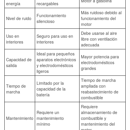
Motor a gasolina
energía
recargables
Más ruidoso debido al
Funcionamiento
Nivel de ruido
funcionamiento del
silencioso
motor
Debe usarse al aire
Uso en
Seguro para uso en
libre con ventilación
interiores
interiores
adecuada
Ideal para pequeños
Mayor potencia para
Capacidad de
aparatos electrónicos
electrodomésticos
salida
y electrodomésticos
grandes
ligeros
Tiempo de marcha
Limitado por la
Tiempo de
ampliada con
capacidad de la
marcha
reabastecimiento de
batería
combustible
Requiere
Requiere un
almacenamiento de
Mantenimiento
mantenimiento
combustible y
mínimo
mantenimiento del
motor