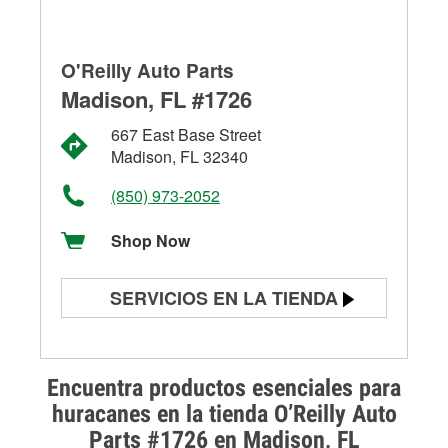
O'Reilly Auto Parts
Madison, FL #1726
667 East Base Street
Madison, FL 32340
(850) 973-2052
Shop Now
SERVICIOS EN LA TIENDA
Prueba de batería
Prueba de alternadores y
Encuentra productos esenciales para
arrancadores
huracanes en la tienda O’Reilly Auto
Parts #1726 en Madison, FL
Revisión de la luz "Check Engine"