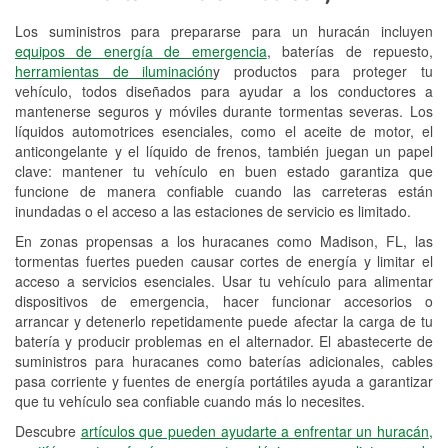
Los suministros para prepararse para un huracán incluyen
Reciclaje de baterías y aceite
equipos de energía de emergencia
, baterías de repuesto,
herramientas de iluminación
y productos para proteger tu
Instalación de bombillas de faros
vehículo, todos diseñados para ayudar a los conductores a
Instalación de limpiaparabrisas
mantenerse seguros y móviles durante tormentas severas. Los
líquidos automotrices esenciales, como el aceite de motor, el
Programa de Préstamo de
anticongelante y el líquido de frenos, también juegan un papel
clave: mantener tu vehículo en buen estado garantiza que
Herramientas
funcione de manera confiable cuando las carreteras están
inundadas o el acceso a las estaciones de servicio es limitado.
Rectificación de tambores y discos de
freno
En zonas propensas a los huracanes como Madison, FL, las
tormentas fuertes pueden causar cortes de energía y limitar el
Hurricane Supplies
acceso a servicios esenciales. Usar tu vehículo para alimentar
dispositivos de emergencia, hacer funcionar accesorios o
Conoce más
arrancar y detenerlo repetidamente puede afectar la carga de tu
batería y producir problemas en el alternador. El abastecerte de
suministros para huracanes como baterías adicionales, cables
pasa corriente y fuentes de energía portátiles ayuda a garantizar
que tu vehículo sea confiable cuando más lo necesites.
Descubre
artículos que pueden ayudarte a enfrentar un huracán,