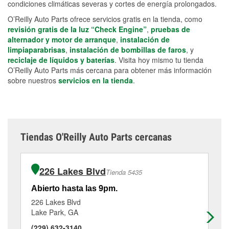
condiciones climáticas severas y cortes de energía prolongados.
O’Reilly Auto Parts ofrece servicios gratis en la tienda, como
revisión gratis de la luz “Check Engine”
,
pruebas de
alternador y motor de arranque
,
instalación de
limpiaparabrisas
,
instalación de bombillas de faros
, y
reciclaje de líquidos y baterías
. Visita hoy mismo tu tienda
O’Reilly Auto Parts más cercana para obtener más información
sobre nuestros
servicios en la tienda
.
Tiendas O'Reilly Auto Parts cercanas
226 Lakes Blvd
Tienda 5435
Abierto hasta las 9pm.
Ab
226 Lakes Blvd
12
Lake Park, GA
Qu
(229) 632-3140
(2