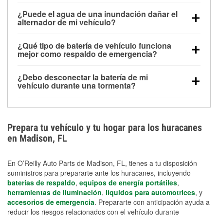
Una batería completamente cargada puede
¿Puede el agua de una inundación dañar el
alimentar pequeños accesorios durante un tiempo
alternador de mi vehículo?
limitado, pero el uso repetido sin conducir el vehículo
Sí. Los alternadores suelen estar montados en la
puede descargarla rápidamente. Se recomienda
¿Qué tipo de batería de vehículo funciona
parte baja del compartimento del motor y pueden
contar con un equipo de carga de respaldo para
mejor como respaldo de emergencia?
dañarse si se sumergen, lo que puede provocar una
cortes prolongados.
Las baterías AGM y marinas se usan comúnmente
falla en el sistema de carga y que la batería se agote
¿Debo desconectar la batería de mi
para aplicaciones de ciclo profundo porque son
días después de la exposición.
vehículo durante una tormenta?
selladas, resistentes a las vibraciones y más
Desconectarla puede ayudar a prevenir ciertas
adecuadas para ciclos repetidos de descarga
sobrecargas eléctricas, pero no te protegerá contra
profunda y recarga.
los daños por inundación. Evitar el agua estancada y
Prepara tu vehículo y tu hogar para los huracanes
preparar opciones de carga de respaldo son
en Madison, FL
medidas de protección más efectivas.
En O’Reilly Auto Parts de Madison, FL, tienes a tu disposición
suministros para prepararte ante los huracanes, incluyendo
baterías de respaldo
,
equipos de energía portátiles
,
herramientas de iluminación
,
líquidos para automotrices
, y
accesorios de emergencia
. Prepararte con anticipación ayuda a
reducir los riesgos relacionados con el vehículo durante