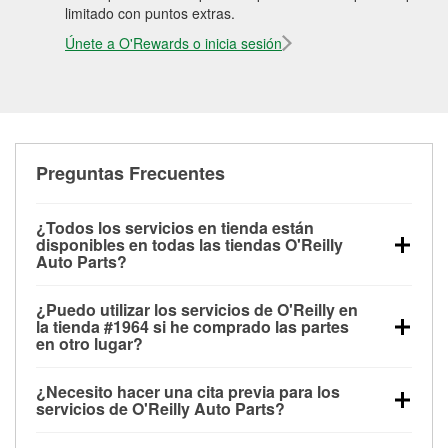
limitado con puntos extras.
Únete a O'Rewards o inicia sesión
Preguntas Frecuentes
¿Todos los servicios en tienda están
disponibles en todas las tiendas O'Reilly
Auto Parts?
Todos los servicios gratuitos de tienda, incluyendo
¿Puedo utilizar los servicios de O'Reilly en
las pruebas de batería, pruebas de alternador y
la tienda #1964 si he comprado las partes
motor de arranque, revisión de la luz “Check Engine”
en otro lugar?
con O'Reilly VeriScan® e instalación de
Puedes solicitar la mayoría de los servicios en tienda
limpiaparabrisas o bombillas, están disponibles en
¿Necesito hacer una cita previa para los
de O'Reilly Auto Parts que estén disponibles en la
todas las tiendas O'Reilly Auto Parts. La tienda
servicios de O'Reilly Auto Parts?
tienda #1964 de Navarre, FL aunque hayas
O'Reilly #1964 de Navarre, FL también ofrece
No es necesario agendar una cita para ninguno de
comprado las partes en otro sitio. Los servicios como