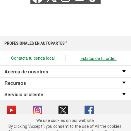
PROFESIONALES EN AUTOPARTES
®
Contacta tu tienda local
Estatus de tu orden
Acerca de nosotros
Recursos
Servicio al cliente
We use cookies on our website.
We use cookies on our website. By clicking "Accept", you consent
Copyright © 2008-2026 O’Reilly Auto Parts v OST_3.2.0.0.729 (3) cv1361
By clicking "Accept", you consent to the use of All the cookies.
to the use of All the cookies.
catalog_main