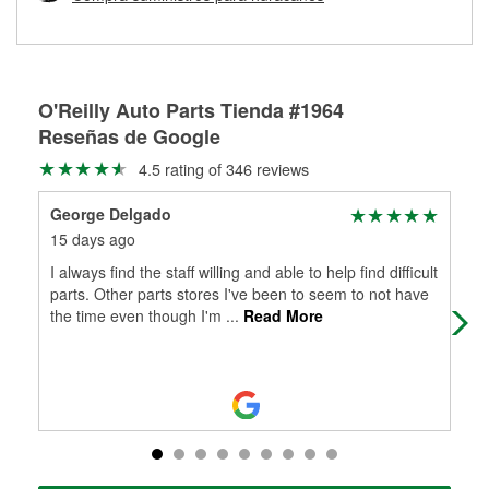
Más información sobre el Programa de Préstamo de
ser rectificados con seguridad. Si tus tambores o discos no
Herramientas de O'Reilly
pueden ser reutilizados, podemos ayudarte a encontrar las
partes de reemplazo correctas para tu reparación.
Rectificación de tambores y discos de freno
O'Reilly Auto Parts Tienda #1964
Reseñas de Google
4.5 rating of 346 reviews
George Delgado
and
15 days ago
1 m
I always find the staff willing and able to help find difficult
Fan
parts. Other parts stores I've been to seem to not have
giv
the time even though I'm
...
Read More
me 