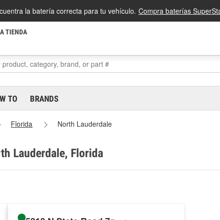
cuentra la batería correcta para tu vehículo.
Compra baterías SuperSta
LA TIENDA
W TO
BRANDS
Florida
North Lauderdale
th Lauderdale, Florida