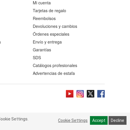
Mi cuenta
Tarjetas de regalo
Reembolsos
Devoluciones y cambios
Órdenes especiales
s
Envío y entrega
Garantías
SDS
Catálogos profesionales
Advertencias de estafa
ookie Settings.
 Cookie Settings.
Read more
Cookie Settings
Cookie Settings
Accept
Accept
Decline
Decline