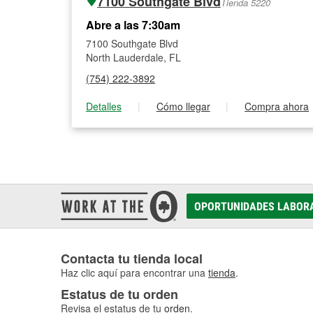
7100 Southgate Blvd
Tienda 5220
Abre a las 7:30am
7100 Southgate Blvd
North Lauderdale, FL
(754) 222-3892
Detalles
|
Cómo llegar
|
Compra ahora
OPORTUNIDADES LABOR
Contacta tu tienda local
Haz clic aquí para encontrar una
tienda
.
Estatus de tu orden
Revisa el estatus de tu
orden
.