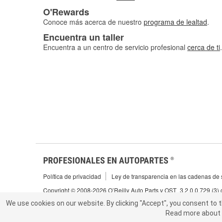
O'Rewards
Conoce más acerca de nuestro
programa de lealtad
.
Encuentra un taller
Encuentra a un centro de servicio profesional
cerca de ti
.
PROFESIONALES EN AUTOPARTES
®
Política de privacidad
Ley de transparencia en las cadenas de s
Copyright © 2008-2026 O’Reilly Auto Parts v OST_3.2.0.0.729 (3)
We use cookies on our website.
We use cookies on our website. By clicking "Accept", you consent to 
By clicking "Accept", you consent to t
Read more about 
abou