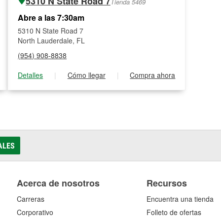
5310 N State Road 7
Tienda 5469
Abre a las 7:30am
5310 N State Road 7
North Lauderdale, FL
(954) 908-8838
Detalles
|
Cómo llegar
|
Compra ahora
ALES
Acerca de nosotros
Recursos
Carreras
Encuentra una tienda
Corporativo
Folleto de ofertas