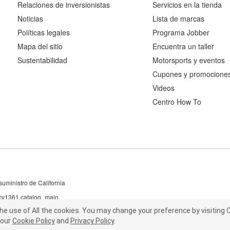
Relaciones de inversionistas
Servicios en la tienda
Noticias
Lista de marcas
Políticas legales
Programa Jobber
Mapa del sitio
Encuentra un taller
Sustentabilidad
Motorsports y eventos
Cupones y promocione
Videos
Centro How To
uministro de California
 cv1361 catalog_main
the use of All the cookies.
he use of All the cookies.
You may change your preference by visiting C
You may change your preference by visiting
our
t our
Cookie Policy
Cookie Policy
and
and
Privacy Policy
Privacy Policy
.
.