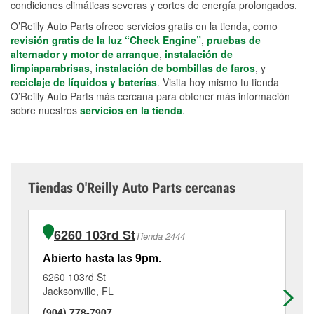
condiciones climáticas severas y cortes de energía prolongados.
O’Reilly Auto Parts ofrece servicios gratis en la tienda, como
revisión gratis de la luz “Check Engine”
,
pruebas de
alternador y motor de arranque
,
instalación de
limpiaparabrisas
,
instalación de bombillas de faros
, y
reciclaje de líquidos y baterías
. Visita hoy mismo tu tienda
O’Reilly Auto Parts más cercana para obtener más información
sobre nuestros
servicios en la tienda
.
Tiendas O'Reilly Auto Parts cercanas
6260 103rd St
Tienda 2444
Abierto hasta las 9pm.
Ab
6260 103rd St
10
Jacksonville, FL
Or
(904) 778-7907
(9