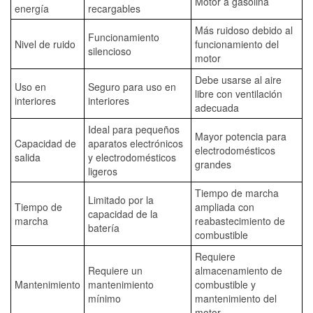
Motor a gasolina
energía
recargables
Más ruidoso debido al
Funcionamiento
Nivel de ruido
funcionamiento del
silencioso
motor
Debe usarse al aire
Uso en
Seguro para uso en
libre con ventilación
interiores
interiores
adecuada
Ideal para pequeños
Mayor potencia para
Capacidad de
aparatos electrónicos
electrodomésticos
salida
y electrodomésticos
grandes
ligeros
Tiempo de marcha
Limitado por la
Tiempo de
ampliada con
capacidad de la
marcha
reabastecimiento de
batería
combustible
Requiere
Requiere un
almacenamiento de
Mantenimiento
mantenimiento
combustible y
mínimo
mantenimiento del
motor