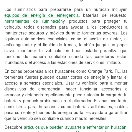
Los suministros para prepararse para un huracán incluyen
Reciclaje de baterías y aceite
equipos de energía de emergencia
, baterías de repuesto,
herramientas de iluminación
y productos para proteger tu
Instalación de bombillas de faros
vehículo, todos diseñados para ayudar a los conductores a
Instalación de limpiaparabrisas
mantenerse seguros y móviles durante tormentas severas. Los
líquidos automotrices esenciales, como el aceite de motor, el
Programa de Préstamo de
anticongelante y el líquido de frenos, también juegan un papel
clave: mantener tu vehículo en buen estado garantiza que
Herramientas
funcione de manera confiable cuando las carreteras están
inundadas o el acceso a las estaciones de servicio es limitado.
Rectificación de tambores y discos de
freno
En zonas propensas a los huracanes como Orange Park, FL, las
tormentas fuertes pueden causar cortes de energía y limitar el
Hurricane Supplies
acceso a servicios esenciales. Usar tu vehículo para alimentar
dispositivos de emergencia, hacer funcionar accesorios o
Conoce más
arrancar y detenerlo repetidamente puede afectar la carga de tu
batería y producir problemas en el alternador. El abastecerte de
suministros para huracanes como baterías adicionales, cables
pasa corriente y fuentes de energía portátiles ayuda a garantizar
que tu vehículo sea confiable cuando más lo necesites.
Descubre
artículos que pueden ayudarte a enfrentar un huracán,