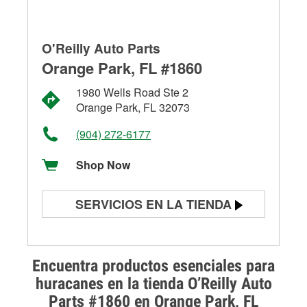
O'Reilly Auto Parts
Orange Park, FL #1860
1980 Wells Road Ste 2
Orange Park, FL 32073
(904) 272-6177
Shop Now
SERVICIOS EN LA TIENDA
Prueba de batería
Prueba de alternadores y
Encuentra productos esenciales para
arrancadores
huracanes en la tienda O’Reilly Auto
Parts #1860 en Orange Park, FL
Revisión de la luz "Check Engine"