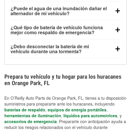
Una batería completamente cargada puede
¿Puede el agua de una inundación dañar el
alimentar pequeños accesorios durante un tiempo
alternador de mi vehículo?
limitado, pero el uso repetido sin conducir el vehículo
Sí. Los alternadores suelen estar montados en la
puede descargarla rápidamente. Se recomienda
¿Qué tipo de batería de vehículo funciona
parte baja del compartimento del motor y pueden
contar con un equipo de carga de respaldo para
mejor como respaldo de emergencia?
dañarse si se sumergen, lo que puede provocar una
cortes prolongados.
Las baterías AGM y marinas se usan comúnmente
falla en el sistema de carga y que la batería se agote
¿Debo desconectar la batería de mi
para aplicaciones de ciclo profundo porque son
días después de la exposición.
vehículo durante una tormenta?
selladas, resistentes a las vibraciones y más
Desconectarla puede ayudar a prevenir ciertas
adecuadas para ciclos repetidos de descarga
sobrecargas eléctricas, pero no te protegerá contra
profunda y recarga.
los daños por inundación. Evitar el agua estancada y
Prepara tu vehículo y tu hogar para los huracanes
preparar opciones de carga de respaldo son
en Orange Park, FL
medidas de protección más efectivas.
En O’Reilly Auto Parts de Orange Park, FL, tienes a tu disposición
suministros para prepararte ante los huracanes, incluyendo
baterías de respaldo
,
equipos de energía portátiles
,
herramientas de iluminación
,
líquidos para automotrices
, y
accesorios de emergencia
. Prepararte con anticipación ayuda a
reducir los riesgos relacionados con el vehículo durante