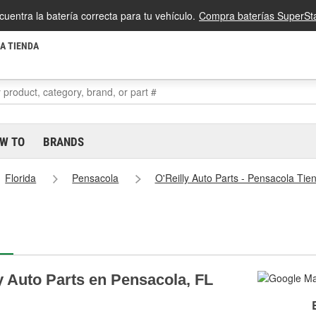
cuentra la batería correcta para tu vehículo.
Compra baterías SuperSta
LA TIENDA
W TO
BRANDS
Florida
Pensacola
O'Reilly Auto Parts - Pensacola Ti
y Auto Parts en Pensacola, FL