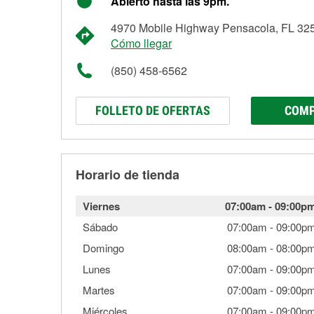
Abierto hasta las 9pm.
4970 Mobile Highway Pensacola, FL 32
Cómo llegar
(850) 458-6562
FOLLETO DE OFERTAS
COMP
Horario de tienda
Viernes
07:00am
-
09:00p
Sábado
07:00am
-
09:00p
Domingo
08:00am
-
08:00p
Lunes
07:00am
-
09:00p
Martes
07:00am
-
09:00p
Miércoles
07:00am
-
09:00p