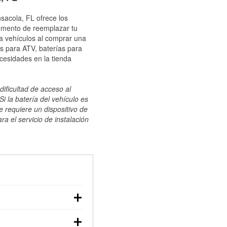
sacola, FL ofrece los
momento de reemplazar tu
ra vehículos al comprar una
s para ATV, baterías para
cesidades en la tienda
dificultad de acceso al
i la batería del vehículo es
e requiere un dispositivo de
ra el servicio de instalación
ilizar un multímetro:
voltaje: una batería en