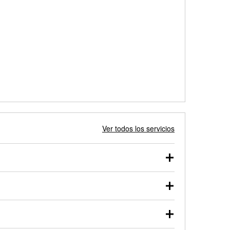
Ver todos los servicios
 autos, camionetas, SUVs, vehículos comerciales y
 probarse dentro o fuera del vehículo y cargarse en
uno de nuestros profesionales te ayudará a encontrar
otor de arranque o alternador. Lleva tu vehículo a tu
y arranque en el estacionamiento, o desmonta el
rueben.