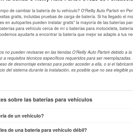
empo de cambiar la batería de tu vehículo? O'Reilly Auto Parts® en Pen
esitas gratis, incluidas pruebas de carga de batería. Si ha llegado el 
les en autopartes pueden instalar gratis* la mayoría de las baterías pa
terías para vehículo cerca de mí o baterías para motocicleta, batería
 podemos ayudarte a encontrar la batería que mejor se adapte a tus ne
s no pueden revisarse en las tiendas O'Reilly Auto Parts® debido a la 
o a requisitos técnicos específicos requeridos para ser reemplazadas. S
ceso de desmontaje extenso para poder acceder a ella, o si el fabricant
cio del sistema durante la instalación, es posible que no sea elegible pa
es sobre las baterías para vehículos
ría de un vehículo?
ía de un vehículo de varias maneras. El método más rápido es ut
es de una batería para vehículo débil?
, conecta los cables a las terminales de la batería y verifica el 