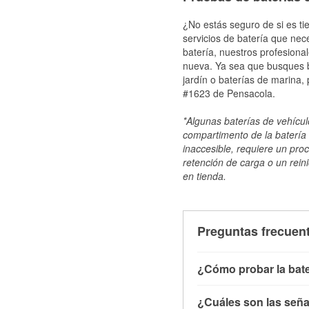
¿No estás seguro de si es ti
servicios de batería que nec
batería, nuestros profesiona
nueva. Ya sea que busques ba
jardín o baterías de marina,
#1623 de Pensacola.
*Algunas baterías de vehículo
compartimento de la batería 
inaccesible, requiere un pro
retención de carga o un reini
en tienda.
Preguntas frecuent
¿Cómo probar la bate
Puedes probar la bater
¿Cuáles son las señal
con el vehículo apagado